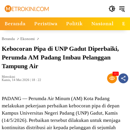
Langsung
ke
konten
Beranda
Peristiwa
Politik
Nasional
Ek
Beranda
Ekonomi
Kebocoran Pipa di UNP Gadut Diperbaiki,
Perumda AM Padang Imbau Pelanggan
Tampung Air
111
Metrokini
Kamis, 14 Mei 2026 | 18 : 22
PADANG — Perumda Air Minum (AM) Kota Padang
melakukan pekerjaan perbaikan kebocoran pipa di depan
Kampus Universitas Negeri Padang (UNP) Gadut, Kamis
(14/5/2026). Perbaikan tersebut dilakukan untuk menjaga
kontinuitas distribusi air kepada pelanggan di sejumlah