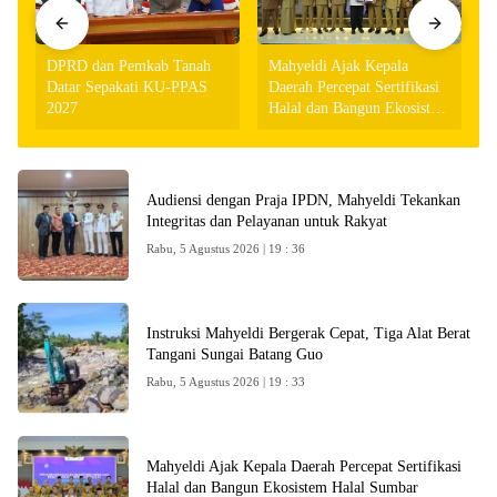
DPRD dan Pemkab Tanah
Mahyeldi Ajak Kepala
Datar Sepakati KU-PPAS
Daerah Percepat Sertifikasi
2027
Halal dan Bangun Ekosistem
Halal Sumbar
P
Audiensi dengan Praja IPDN, Mahyeldi Tekankan
Integritas dan Pelayanan untuk Rakyat
Rabu, 5 Agustus 2026 | 19 : 36
Instruksi Mahyeldi Bergerak Cepat, Tiga Alat Berat
Tangani Sungai Batang Guo
Rabu, 5 Agustus 2026 | 19 : 33
Mahyeldi Ajak Kepala Daerah Percepat Sertifikasi
Halal dan Bangun Ekosistem Halal Sumbar