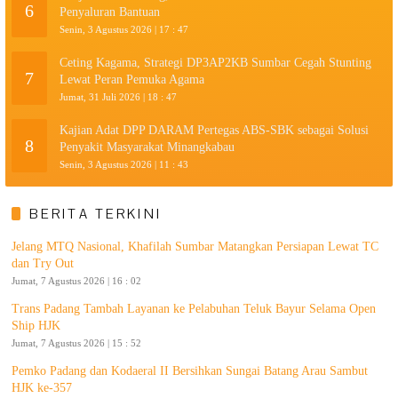
6
Penyaluran Bantuan
Senin, 3 Agustus 2026 | 17 : 47
Ceting Kagama, Strategi DP3AP2KB Sumbar Cegah Stunting
7
Lewat Peran Pemuka Agama
Jumat, 31 Juli 2026 | 18 : 47
Kajian Adat DPP DARAM Pertegas ABS-SBK sebagai Solusi
8
Penyakit Masyarakat Minangkabau
Senin, 3 Agustus 2026 | 11 : 43
BERITA TERKINI
Jelang MTQ Nasional, Khafilah Sumbar Matangkan Persiapan Lewat TC
dan Try Out
Jumat, 7 Agustus 2026 | 16 : 02
Trans Padang Tambah Layanan ke Pelabuhan Teluk Bayur Selama Open
Ship HJK
Jumat, 7 Agustus 2026 | 15 : 52
Pemko Padang dan Kodaeral II Bersihkan Sungai Batang Arau Sambut
HJK ke-357