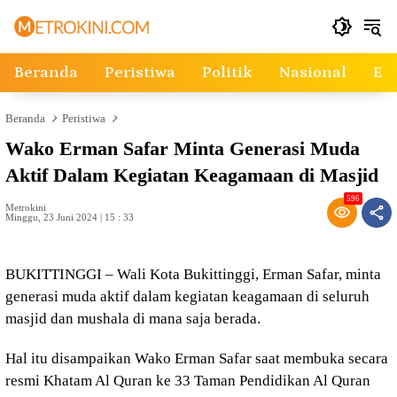
Langsung
ke
konten
Beranda
Peristiwa
Politik
Nasional
Ek
Beranda
Peristiwa
Wako Erman Safar Minta Generasi Muda
Aktif Dalam Kegiatan Keagamaan di Masjid
596
Metrokini
Minggu, 23 Juni 2024 | 15 : 33
BUKITTINGGI – Wali Kota Bukittinggi, Erman Safar, minta
generasi muda aktif dalam kegiatan keagamaan di seluruh
masjid dan mushala di mana saja berada.
Hal itu disampaikan Wako Erman Safar saat membuka secara
resmi Khatam Al Quran ke 33 Taman Pendidikan Al Quran