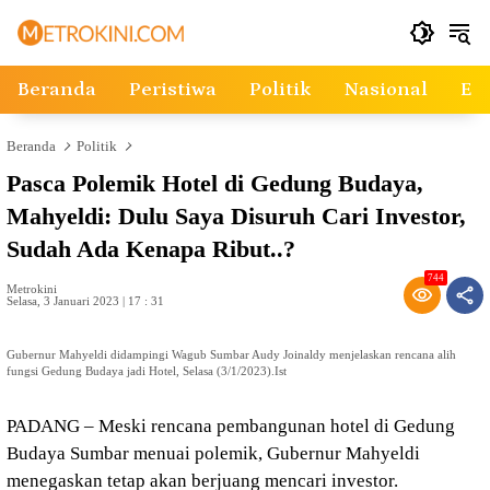
Langsung
ke
konten
Beranda
Peristiwa
Politik
Nasional
Ek
Beranda
Politik
Pasca Polemik Hotel di Gedung Budaya,
Mahyeldi: Dulu Saya Disuruh Cari Investor,
Sudah Ada Kenapa Ribut..?
744
Metrokini
Selasa, 3 Januari 2023 | 17 : 31
Gubernur Mahyeldi didampingi Wagub Sumbar Audy Joinaldy menjelaskan rencana alih
fungsi Gedung Budaya jadi Hotel, Selasa (3/1/2023).Ist
PADANG – Meski rencana pembangunan hotel di Gedung
Budaya Sumbar menuai polemik, Gubernur Mahyeldi
menegaskan tetap akan berjuang mencari investor.