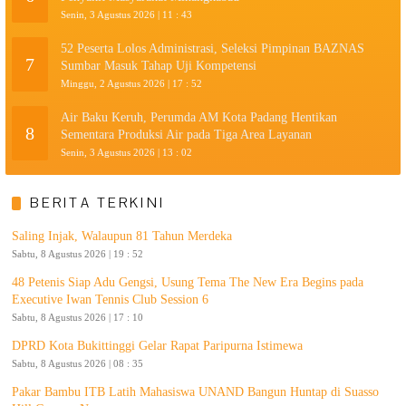
Senin, 3 Agustus 2026 | 11 : 43
52 Peserta Lolos Administrasi, Seleksi Pimpinan BAZNAS
7
Sumbar Masuk Tahap Uji Kompetensi
Minggu, 2 Agustus 2026 | 17 : 52
Air Baku Keruh, Perumda AM Kota Padang Hentikan
8
Sementara Produksi Air pada Tiga Area Layanan
Senin, 3 Agustus 2026 | 13 : 02
BERITA TERKINI
Saling Injak, Walaupun 81 Tahun Merdeka
Sabtu, 8 Agustus 2026 | 19 : 52
48 Petenis Siap Adu Gengsi, Usung Tema The New Era Begins pada
Executive Iwan Tennis Club Session 6
Sabtu, 8 Agustus 2026 | 17 : 10
DPRD Kota Bukittinggi Gelar Rapat Paripurna Istimewa
Sabtu, 8 Agustus 2026 | 08 : 35
Pakar Bambu ITB Latih Mahasiswa UNAND Bangun Huntap di Suasso