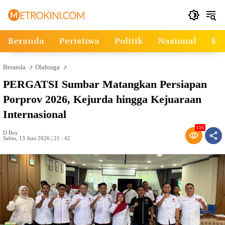
Langsung
ke
konten
Beranda
Peristiwa
Politik
Nasional
Ek
Beranda
Olahraga
PERGATSI Sumbar Matangkan Persiapan
Porprov 2026, Kejurda hingga Kejuaraan
Internasional
116
D Boy
Sabtu, 13 Juni 2026 | 21 : 42