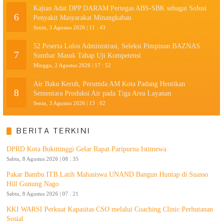
Kajian Adat DPP DARAM Pertegas ABS-SBK sebagai Solusi
6
Penyakit Masyarakat Minangkabau
Senin, 3 Agustus 2026 | 11 : 43
52 Peserta Lolos Administrasi, Seleksi Pimpinan BAZNAS
7
Sumbar Masuk Tahap Uji Kompetensi
Minggu, 2 Agustus 2026 | 17 : 52
Air Baku Keruh, Perumda AM Kota Padang Hentikan
8
Sementara Produksi Air pada Tiga Area Layanan
Senin, 3 Agustus 2026 | 13 : 02
BERITA TERKINI
DPRD Kota Bukittinggi Gelar Rapat Paripurna Istimewa
Sabtu, 8 Agustus 2026 | 08 : 35
Pakar Bambu ITB Latih Mahasiswa UNAND Bangun Huntap di Suasso
Hill Gunung Nago
Sabtu, 8 Agustus 2026 | 07 : 21
KKI WARSI Perkuat Kapasitas CSO melalui Coaching Clinic Perhutanan
Sosial