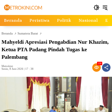
Langsung
ke
konten
Beranda
Peristiwa
Politik
Nasional
Ek
Beranda
Sumatera Barat
Mahyeldi Apresiasi Pengabdian Nur Khazim,
Ketua PTA Padang Pindah Tugas ke
Palembang
130
Metrokini
Senin, 8 Juni 2026 | 17 : 38