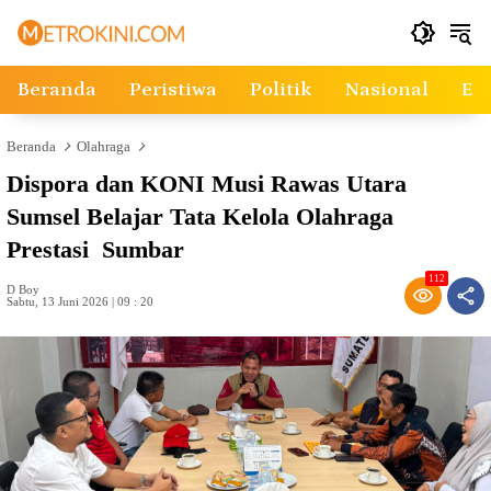
Langsung
ke
konten
Beranda
Peristiwa
Politik
Nasional
Ek
Beranda
Olahraga
Dispora dan KONI Musi Rawas Utara
Sumsel Belajar Tata Kelola Olahraga
Prestasi Sumbar
112
D Boy
Sabtu, 13 Juni 2026 | 09 : 20