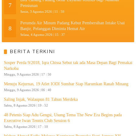
7
Pensiunan
Senin, 3 Agustus 2026 | 11 : 59
Perumda Air Minum Padang Kebut Pembersihan Intake Usai
8
Banjir, Pelanggan Diminta Hemat Air
Selasa, 4 Agustus 2026 | 15 : 37
BERITA TERKINI
Sosper Perda 9/2018, Iqra Chissa Sebut tak ada Masa Depan Bagi Pemakai
Narkoba
Minggu, 9 Agustus 2026 | 17 : 50
Menuju Kejurnas, 19 Atlet IODI Sumbar Siap Harumkan Ranah Minang
Minggu, 9 Agustus 2026 | 06 : 40
Saling Injak, Walaupun 81 Tahun Merdeka
Sabtu, 8 Agustus 2026 | 19 : 52
48 Petenis Siap Adu Gengsi, Usung Tema The New Era Begins pada
Executive Iwan Tennis Club Session 6
Sabtu, 8 Agustus 2026 | 17 : 10