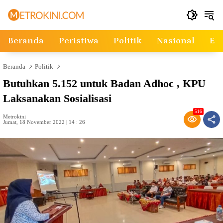
Langsung
ke
konten
Beranda
Peristiwa
Politik
Nasional
Ek
Beranda
Politik
Butuhkan 5.152 untuk Badan Adhoc , KPU
Laksanakan Sosialisasi
516
Metrokini
Jumat, 18 November 2022 | 14 : 26