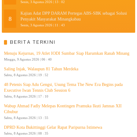
Senin, 3 Agustus 2026 | 13 : 02
Kajian Adat DPP DARAM Pertegas ABS-SBK sebagai Solusi
8
Penyakit Masyarakat Minangkabau
Senin, 3 Agustus 2026 | 11 : 43
BERITA TERKINI
Menuju Kejurnas, 19 Atlet IODI Sumbar Siap Harumkan Ranah Minang
Minggu, 9 Agustus 2026 | 06 : 40
Saling Injak, Walaupun 81 Tahun Merdeka
Sabtu, 8 Agustus 2026 | 19 : 52
48 Petenis Siap Adu Gengsi, Usung Tema The New Era Begins pada
Executive Iwan Tennis Club Session 6
Sabtu, 8 Agustus 2026 | 17 : 10
Wabup Ahmad Fadly Melepas Kontingen Pramuka Ikuti Jamnas XII
Cibubur
Sabtu, 8 Agustus 2026 | 13 : 55
DPRD Kota Bukittinggi Gelar Rapat Paripurna Istimewa
Sabtu, 8 Agustus 2026 | 08 : 35