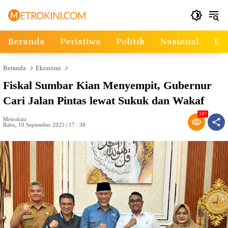
Langsung
ke
konten
Beranda
Peristiwa
Politik
Nasional
Ek
Beranda
Ekonomi
Fiskal Sumbar Kian Menyempit, Gubernur
Cari Jalan Pintas lewat Sukuk dan Wakaf
247
Metrokini
Rabu, 10 September 2025 | 17 : 38