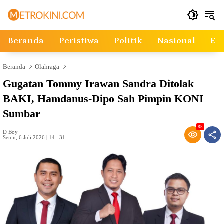
Langsung
ke
konten
Beranda
Peristiwa
Politik
Nasional
Ek
Beranda
Olahraga
Gugatan Tommy Irawan Sandra Ditolak
BAKI, Hamdanus-Dipo Sah Pimpin KONI
Sumbar
85
D Boy
Senin, 6 Juli 2026 | 14 : 31