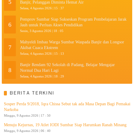
5
Banjir, Pelanggan Diminta Hemat Air
Selasa, 4 Agustus 2026 | 15 : 37
Pemprov Sumbar Siap Sukseskan Program Pembelajaran Jarak
6
Jauh untuk Perluas Akses Pendidikan
Senin, 3 Agustus 2026 | 18 : 05
Mahyeldi Imbau Warga Sumbar Waspada Banjir dan Longsor
7
Akibat Cuaca Ekstrem
Selasa, 4 Agustus 2026 | 15 : 13
Banjir Rendam 92 Sekolah di Padang, Belajar Mengajar
8
Normal Dua Hari Lagi
Selasa, 4 Agustus 2026 | 18 : 29
BERITA TERKINI
Sosper Perda 9/2018, Iqra Chissa Sebut tak ada Masa Depan Bagi Pemakai
Narkoba
Minggu, 9 Agustus 2026 | 17 : 50
Menuju Kejurnas, 19 Atlet IODI Sumbar Siap Harumkan Ranah Minang
Minggu, 9 Agustus 2026 | 06 : 40