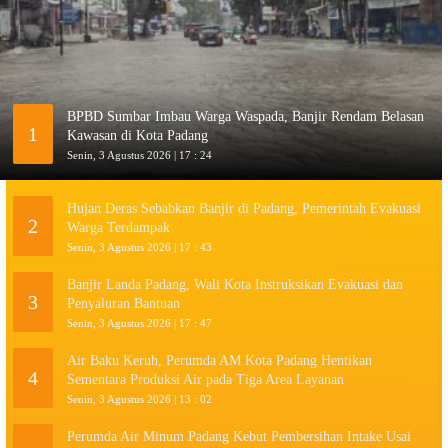
BPBD Sumbar Imbau Warga Waspada, Banjir Rendam Belasan
1
Kawasan di Kota Padang
Senin, 3 Agustus 2026 | 17 : 24
Hujan Deras Sebabkan Banjir di Padang, Pemerintah Evakuasi
2
Warga Terdampak
Senin, 3 Agustus 2026 | 17 : 43
Banjir Landa Padang, Wali Kota Instruksikan Evakuasi dan
3
Penyaluran Bantuan
Senin, 3 Agustus 2026 | 17 : 47
Air Baku Keruh, Perumda AM Kota Padang Hentikan
4
Sementara Produksi Air pada Tiga Area Layanan
Senin, 3 Agustus 2026 | 13 : 02
Perumda Air Minum Padang Kebut Pembersihan Intake Usai