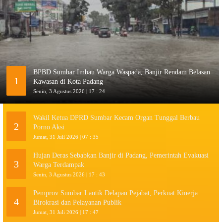
BPBD Sumbar Imbau Warga Waspada, Banjir Rendam Belasan
1
Kawasan di Kota Padang
Senin, 3 Agustus 2026 | 17 : 24
Wakil Ketua DPRD Sumbar Kecam Organ Tunggal Berbau
2
Porno Aksi
Jumat, 31 Juli 2026 | 07 : 35
Hujan Deras Sebabkan Banjir di Padang, Pemerintah Evakuasi
3
Warga Terdampak
Senin, 3 Agustus 2026 | 17 : 43
Pemprov Sumbar Lantik Delapan Pejabat, Perkuat Kinerja
4
Birokrasi dan Pelayanan Publik
Jumat, 31 Juli 2026 | 17 : 47