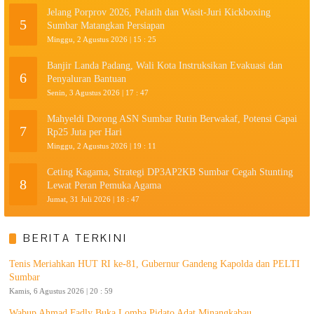
Jelang Porprov 2026, Pelatih dan Wasit-Juri Kickboxing
5
Sumbar Matangkan Persiapan
Minggu, 2 Agustus 2026 | 15 : 25
Banjir Landa Padang, Wali Kota Instruksikan Evakuasi dan
6
Penyaluran Bantuan
Senin, 3 Agustus 2026 | 17 : 47
Mahyeldi Dorong ASN Sumbar Rutin Berwakaf, Potensi Capai
7
Rp25 Juta per Hari
Minggu, 2 Agustus 2026 | 19 : 11
Ceting Kagama, Strategi DP3AP2KB Sumbar Cegah Stunting
8
Lewat Peran Pemuka Agama
Jumat, 31 Juli 2026 | 18 : 47
BERITA TERKINI
Tenis Meriahkan HUT RI ke-81, Gubernur Gandeng Kapolda dan PELTI
Sumbar
Kamis, 6 Agustus 2026 | 20 : 59
Wabup Ahmad Fadly Buka Lomba Pidato Adat Minangkabau