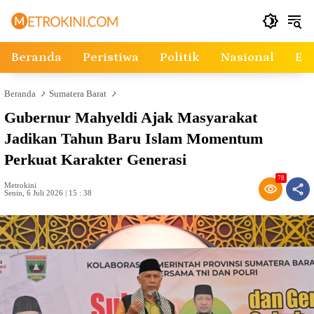
Langsung
ke
konten
Beranda
Peristiwa
Politik
Nasional
Ek
Beranda
Sumatera Barat
Gubernur Mahyeldi Ajak Masyarakat
Jadikan Tahun Baru Islam Momentum
Perkuat Karakter Generasi
78
Metrokini
Senin, 6 Juli 2026 | 15 : 38