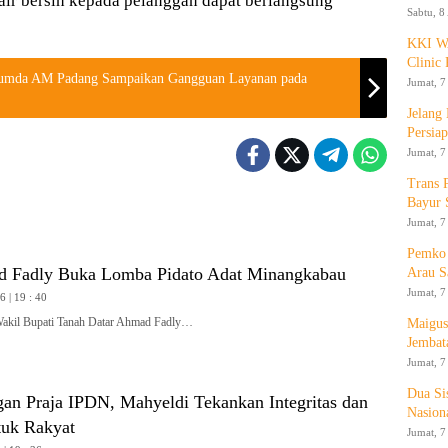
 air bersih kepada pelanggan dapat berlangsung
Sabtu, 8
KKI WA
Clinic 
erumda AM Padang Sampaikan Gangguan Layanan pada
Jumat, 7
Jelang
Persia
Jumat, 7
Trans 
Bayur 
Jumat, 7
Pemko 
 Fadly Buka Lomba Pidato Adat Minangkabau
Arau S
Jumat, 7
 | 19 : 40
l Bupati Tanah Datar Ahmad Fadly…
Maigus
Jembat
Jumat, 7
Dua Si
gan Praja IPDN, Mahyeldi Tekankan Integritas dan
Nasion
tuk Rakyat
Jumat, 7