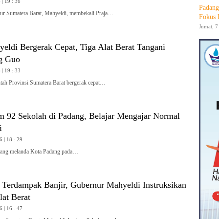
| 19 : 36
Padang
 Sumatera Barat, Mahyeldi, membekali Praja…
Fokus 
Jumat, 7
yeldi Bergerak Cepat, Tiga Alat Berat Tangani
g Guo
| 19 : 33
h Provinsi Sumatera Barat bergerak cepat…
m 92 Sekolah di Padang, Belajar Mengajar Normal
i
6 | 18 : 29
ang melanda Kota Padang pada…
i Terdampak Banjir, Gubernur Mahyeldi Instruksikan
at Berat
6 | 16 : 47