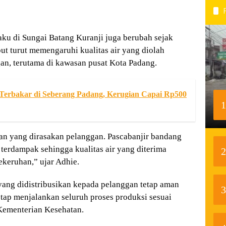
 baku di Sungai Batang Kuranji juga berubah sejak
but turut memengaruhi kualitas air yang diolah
an, terutama di kawasan pusat Kota Padang.
erbakar di Seberang Padang, Kerugian Capai Rp500
1
n yang dirasakan pelanggan. Pascabanjir bandang
r terdampak sehingga kualitas air yang diterima
2
keruhan,” ujar Adhie.
yang didistribusikan kepada pelanggan tetap aman
3
ap menjalankan seluruh proses produksi sesuai
 Kementerian Kesehatan.