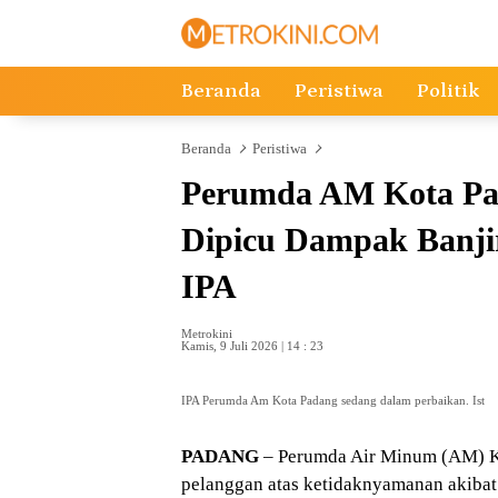
Langsung
ke
konten
Beranda
Peristiwa
Politik
Beranda
Peristiwa
Perumda AM Kota Pad
Dipicu Dampak Banji
IPA
Metrokini
Kamis, 9 Juli 2026 | 14 : 23
IPA Perumda Am Kota Padang sedang dalam perbaikan. Ist
PADANG
– Perumda Air Minum (AM) 
pelanggan atas ketidaknyamanan akibat 