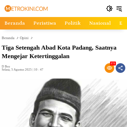
Langsung
ke
konten
Beranda
Peristiwa
Politik
Nasional
Ek
Beranda
Opini
Tiga Setengah Abad Kota Padang, Saatnya
Mengejar Ketertinggalan
878
D Boy
Selasa, 5 Agustus 2025 | 10 : 47