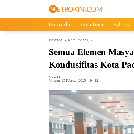
Langsung
ke
konten
Beranda
Peristiwa
Politik
Beranda
Kota Padang
Semua Elemen Masyar
Kondusifitas Kota P
Metrokini
Minggu, 23 Februari 2025 | 19 : 22