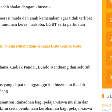
4
adah shalat dengan khusyuk.
nerasi muda dan anak kemenakan agar tidak terlibat
5
i, minuman keras, narkoba, LGBT serta perbuatan
6
 dan Nikita Dinobatkan sebagai Duta GenRe Kota
7
lama, Cadiak Pandai, Bundo Kanduang dan seluruh
8
itas yang dapat mengganggu kekhusyukan ibadah
dang.
B
esantren Ramadhan bagi pelajar/siswa muslim dan
DPRD K
aklim serta pembinaan kerohanian bagi pelajar/siswa
Sabtu, 8