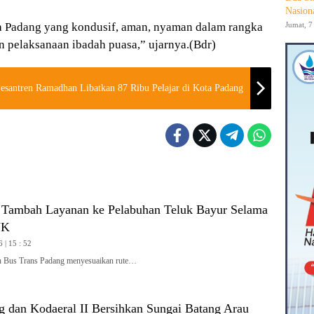
Nasion
Jumat, 7
ta Padang yang kondusif, aman, nyaman dalam rangka
pelaksanaan ibadah puasa,” ujarnya.(Bdr)
esantren Ramadhan Libatkan 87 Ribu Pelajar di Kota Padang
 Tambah Layanan ke Pelabuhan Teluk Bayur Selama
JK
 | 15 : 52
Bus Trans Padang menyesuaikan rute…
 dan Kodaeral II Bersihkan Sungai Batang Arau