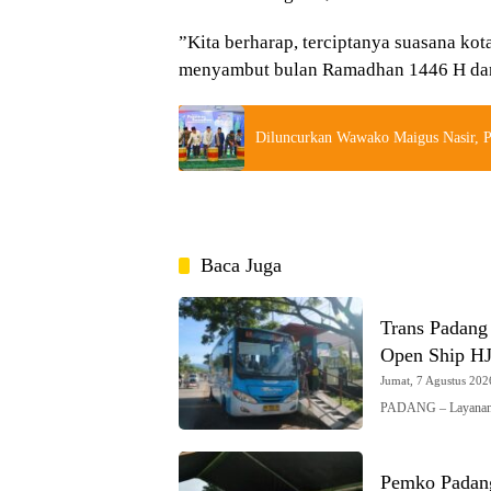
”Kita berharap, terciptanya suasana ko
menyambut bulan Ramadhan 1446 H dan 
Diluncurkan Wawako Maigus Nasir, P
Baca Juga
Trans Padang
Open Ship H
Jumat, 7 Agustus 2026
PADANG – Layanan 
Pemko Padang