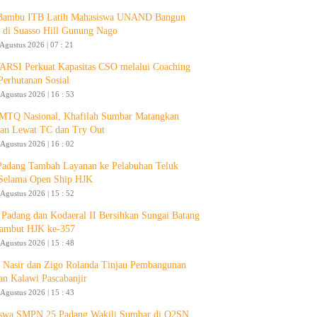
 Bambu ITB Latih Mahasiswa UNAND Bangun
 di Suasso Hill Gunung Nago
 Agustus 2026 | 07 : 21
RSI Perkuat Kapasitas CSO melalui Coaching
Perhutanan Sosial
 Agustus 2026 | 16 : 53
 MTQ Nasional, Khafilah Sumbar Matangkan
pan Lewat TC dan Try Out
 Agustus 2026 | 16 : 02
Padang Tambah Layanan ke Pelabuhan Teluk
Selama Open Ship HJK
 Agustus 2026 | 15 : 52
Padang dan Kodaeral II Bersihkan Sungai Batang
ambut HJK ke-357
 Agustus 2026 | 15 : 48
 Nasir dan Zigo Rolanda Tinjau Pembangunan
an Kalawi Pascabanjir
 Agustus 2026 | 15 : 43
swa SMPN 25 Padang Wakili Sumbar di O2SN