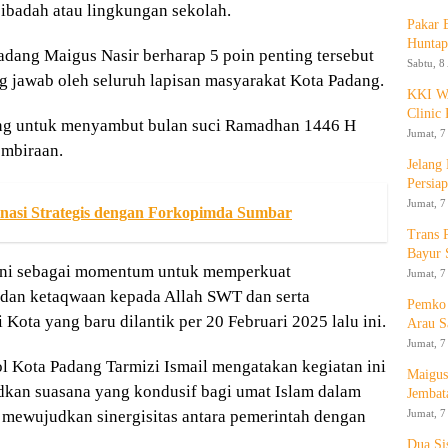
ibadah atau lingkungan sekolah.
Pakar
Huntap
dang Maigus Nasir berharap 5 poin penting tersebut
Sabtu, 8
g jawab oleh seluruh lapisan masyarakat Kota Padang.
KKI WA
Clinic 
ng untuk menyambut bulan suci Ramadhan 1446 H
Jumat, 7
embiraan.
Jelang
Persia
Jumat, 7
nasi Strategis dengan Forkopimda Sumbar
Trans 
Bayur 
 ini sebagai momentum untuk memperkuat
Jumat, 7
dan ketaqwaan kepada Allah SWT dan serta
Pemko 
ota yang baru dilantik per 20 Februari 2025 lalu ini.
Arau S
Jumat, 7
l Kota Padang Tarmizi Ismail mengatakan kegiatan ini
Maigus
kan suasana yang kondusif bagi umat Islam dalam
Jembat
Jumat, 7
 mewujudkan sinergisitas antara pemerintah dengan
Dua Si