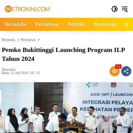
Langsung
ke
konten
Beranda
Peristiwa
Politik
Nasional
Ek
Beranda
Peristiwa
Pemko Bukittinggi Launching Program ILP
Tahun 2024
626
Metrokini
Rabu, 31 Juli 2024 | 18 : 22