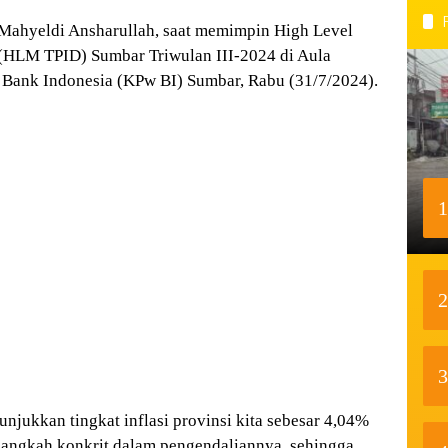
Mahyeldi Ansharullah, saat memimpin High Level
 (HLM TPID) Sumbar Triwulan III-2024 di Aula
Bank Indonesia (KPw BI) Sumbar, Rabu (31/7/2024).
1
2
3
jukkan tingkat inflasi provinsi kita sebesar 4,04%
langkah konkrit dalam pengendaliannya, sehingga