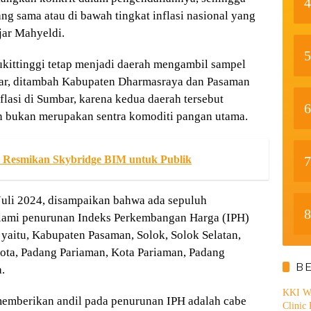
4
ang sama atau di bawah tingkat inflasi nasional yang
jar Mahyeldi.
5
kittinggi tetap menjadi daerah mengambil sampel
ar, ditambah Kabupaten Dharmasraya dan Pasaman
flasi di Sumbar, karena kedua daerah tersebut
6
n bukan merupakan sentra komoditi pangan utama.
7
I Resmikan Skybridge BIM untuk Publik
Juli 2024, disampaikan bahwa ada sepuluh
8
lami penurunan Indeks Perkembangan Harga (IPH)
yaitu, Kabupaten Pasaman, Solok, Solok Selatan,
 Kota, Padang Pariaman, Kota Pariaman, Padang
B
.
KKI WA
memberikan andil pada penurunan IPH adalah cabe
Clinic 