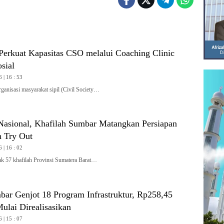
rkuat Kapasitas CSO melalui Coaching Clinic
sial
 | 16 : 53
isasi masyarakat sipil (Civil Society…
asional, Khafilah Sumbar Matangkan Persiapan
 Try Out
 | 16 : 02
57 khafilah Provinsi Sumatera Barat…
ar Genjot 18 Program Infrastruktur, Rp258,45
ulai Direalisasikan
 | 15 : 07