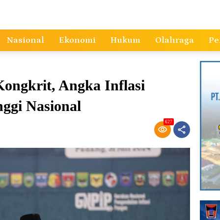
Nasional
Ekonomi
Hukum
Olahraga
Pe
ngkrit, Angka Inflasi
nggi Nasional
627