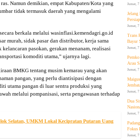
 ras. Namun demikian, empat Kabupaten/Kota yang
Jumat, 7
 Sumbar tidak termasuk daerah yang mengalami
Jelang
Persia
Jumat, 7
ecara berkala melalui wasinflasi.kemendagri.go.id
Trans 
sar murah, sidak pasar dan distributor, kerja sama
Bayur 
Jumat, 7
k kelancaran pasokan, gerakan menanam, realisasi
ansportasi komoditi utama,” ujarnya lagi.
Pemko 
Arau S
Jumat, 7
rakiraan BMKG tentang musim kemarau yang akan
aman pangan, yang perlu diantisipasi dengan
Maigus
Jembat
ti utama pangan di luar sentra produksi yang
Jumat, 7
awah melalui pompanisasi, serta pengawasan terhadap
Dua Si
Nasion
Jumat, 7
lok Selatan, UMKM Lokal Kecipratan Putaran Uang
Padang
Fokus 
Jumat, 7