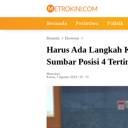
Langsung
ke
konten
Beranda
Peristiwa
Politik
Beranda
Ekonomi
Harus Ada Langkah Ko
Sumbar Posisi 4 Terti
Metrokini
Kamis, 1 Agustus 2024 | 16 : 31