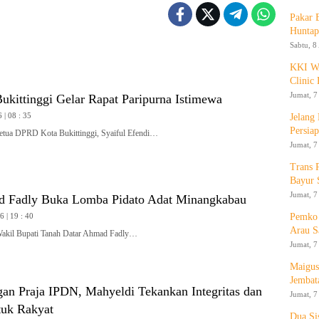
Pakar
Huntap
Sabtu, 8
KKI WA
Clinic 
Jumat, 7
kittinggi Gelar Rapat Paripurna Istimewa
 | 08 : 35
Jelang
Persia
a DPRD Kota Bukittinggi, Syaiful Efendi…
Jumat, 7
Trans 
Bayur 
Jumat, 7
 Fadly Buka Lomba Pidato Adat Minangkabau
Pemko 
 | 19 : 40
Arau S
l Bupati Tanah Datar Ahmad Fadly…
Jumat, 7
Maigus
Jembat
gan Praja IPDN, Mahyeldi Tekankan Integritas dan
Jumat, 7
tuk Rakyat
Dua Si