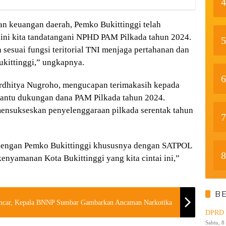
4
n keuangan daerah, Pemko Bukittinggi telah
ini kita tandatangani NPHD PAM Pilkada tahun 2024.
5
esuai fungsi teritorial TNI menjaga pertahanan dan
kittinggi,” ungkapnya.
6
dhitya Nugroho, mengucapan terimakasih kepada
bantu dukungan dana PAM Pilkada tahun 2024.
ensukseskan penyelenggaraan pilkada serentak tahun
7
 dengan Pemko Bukittinggi khususnya dengan SATPOL
8
nyamanan Kota Bukittinggi yang kita cintai ini,”
B
ancar, Kepala BNNP Sumbar Gambarkan Ancaman Narkotika
DPRD K
Sabtu, 8