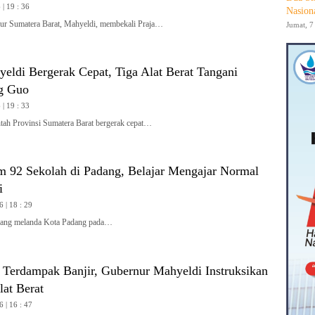
| 19 : 36
Nasion
 Sumatera Barat, Mahyeldi, membekali Praja…
Jumat, 7
yeldi Bergerak Cepat, Tiga Alat Berat Tangani
g Guo
| 19 : 33
h Provinsi Sumatera Barat bergerak cepat…
m 92 Sekolah di Padang, Belajar Mengajar Normal
i
6 | 18 : 29
ang melanda Kota Padang pada…
i Terdampak Banjir, Gubernur Mahyeldi Instruksikan
at Berat
6 | 16 : 47