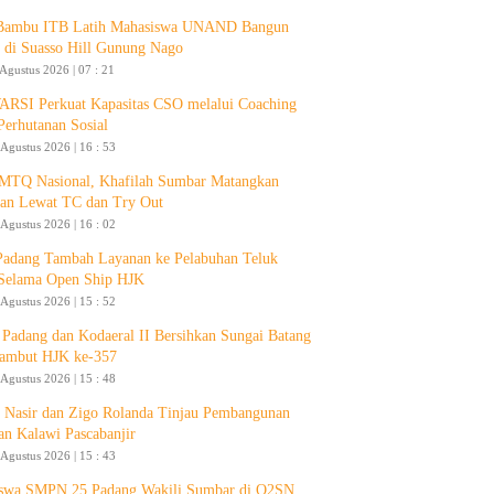
 Bambu ITB Latih Mahasiswa UNAND Bangun
 di Suasso Hill Gunung Nago
 Agustus 2026 | 07 : 21
RSI Perkuat Kapasitas CSO melalui Coaching
Perhutanan Sosial
 Agustus 2026 | 16 : 53
 MTQ Nasional, Khafilah Sumbar Matangkan
pan Lewat TC dan Try Out
 Agustus 2026 | 16 : 02
Padang Tambah Layanan ke Pelabuhan Teluk
Selama Open Ship HJK
 Agustus 2026 | 15 : 52
Padang dan Kodaeral II Bersihkan Sungai Batang
ambut HJK ke-357
 Agustus 2026 | 15 : 48
 Nasir dan Zigo Rolanda Tinjau Pembangunan
an Kalawi Pascabanjir
 Agustus 2026 | 15 : 43
swa SMPN 25 Padang Wakili Sumbar di O2SN