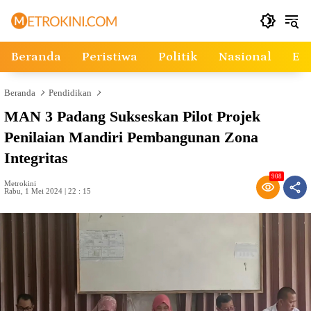
Langsung
ke
konten
Beranda
Peristiwa
Politik
Nasional
Ek
Beranda
Pendidikan
MAN 3 Padang Sukseskan Pilot Projek
Penilaian Mandiri Pembangunan Zona
Integritas
908
Metrokini
Rabu, 1 Mei 2024 | 22 : 15