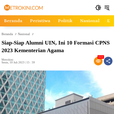
Langsung
ke
konten
Beranda
Peristiwa
Politik
Nasional
Ek
Beranda
Nasional
Siap-Siap Alumni UIN, Ini 10 Formasi CPNS
2023 Kementerian Agama
1121
Metrokini
Senin, 10 Juli 2023 | 15 : 59