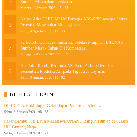
5
Sumbar Matangkan Persiapan
Minggu, 2 Agustus 2026 | 15 : 25
Kajian Adat DPP DARAM Pertegas ABS-SBK sebagai Solusi
6
Penyakit Masyarakat Minangkabau
Senin, 3 Agustus 2026 | 11 : 43
52 Peserta Lolos Administrasi, Seleksi Pimpinan BAZNAS
7
Sumbar Masuk Tahap Uji Kompetensi
Minggu, 2 Agustus 2026 | 17 : 52
Air Baku Keruh, Perumda AM Kota Padang Hentikan
8
Sementara Produksi Air pada Tiga Area Layanan
Senin, 3 Agustus 2026 | 13 : 02
BERITA TERKINI
DPRD Kota Bukittinggi Gelar Rapat Paripurna Istimewa
Sabtu, 8 Agustus 2026 | 08 : 35
Pakar Bambu ITB Latih Mahasiswa UNAND Bangun Huntap di Suasso
Hill Gunung Nago
Sabtu, 8 Agustus 2026 | 07 : 21