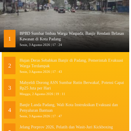
BPBD Sumbar Imbau Warga Waspada, Banjir Rendam Belasan
1
Kawasan di Kota Padang
Senin, 3 Agustus 2026 | 17 : 24
Hujan Deras Sebabkan Banjir di Padang, Pemerintah Evakuasi
2
Warga Terdampak
Senin, 3 Agustus 2026 | 17 : 43
Mahyeldi Dorong ASN Sumbar Rutin Berwakaf, Potensi Capai
3
Rp25 Juta per Hari
Minggu, 2 Agustus 2026 | 19 : 11
Banjir Landa Padang, Wali Kota Instruksikan Evakuasi dan
4
Penyaluran Bantuan
Senin, 3 Agustus 2026 | 17 : 47
Jelang Porprov 2026, Pelatih dan Wasit-Juri Kickboxing