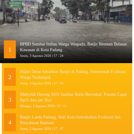
BPBD Sumbar Imbau Warga Waspada, Banjir Rendam Belasan
1
Kawasan di Kota Padang
Senin, 3 Agustus 2026 | 17 : 24
Hujan Deras Sebabkan Banjir di Padang, Pemerintah Evakuasi
2
Warga Terdampak
Senin, 3 Agustus 2026 | 17 : 43
Mahyeldi Dorong ASN Sumbar Rutin Berwakaf, Potensi Capai
3
Rp25 Juta per Hari
Minggu, 2 Agustus 2026 | 19 : 11
Banjir Landa Padang, Wali Kota Instruksikan Evakuasi dan
4
Penyaluran Bantuan
Senin, 3 Agustus 2026 | 17 : 47