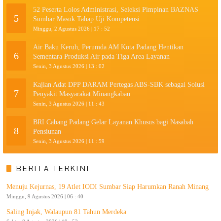
52 Peserta Lolos Administrasi, Seleksi Pimpinan BAZNAS
5
Sumbar Masuk Tahap Uji Kompetensi
Minggu, 2 Agustus 2026 | 17 : 52
Air Baku Keruh, Perumda AM Kota Padang Hentikan
6
Sementara Produksi Air pada Tiga Area Layanan
Senin, 3 Agustus 2026 | 13 : 02
Kajian Adat DPP DARAM Pertegas ABS-SBK sebagai Solusi
7
Penyakit Masyarakat Minangkabau
Senin, 3 Agustus 2026 | 11 : 43
BRI Cabang Padang Gelar Layanan Khusus bagi Nasabah
8
Pensiunan
Senin, 3 Agustus 2026 | 11 : 59
BERITA TERKINI
Menuju Kejurnas, 19 Atlet IODI Sumbar Siap Harumkan Ranah Minang
Minggu, 9 Agustus 2026 | 06 : 40
Saling Injak, Walaupun 81 Tahun Merdeka