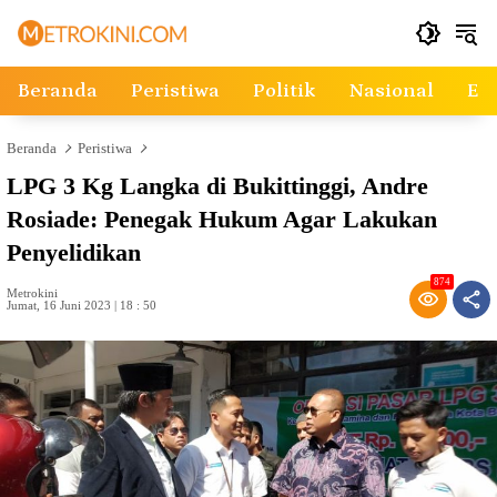
Langsung
ke
konten
Beranda
Peristiwa
Politik
Nasional
Ek
Beranda
Peristiwa
LPG 3 Kg Langka di Bukittinggi, Andre
Rosiade: Penegak Hukum Agar Lakukan
Penyelidikan
874
Metrokini
Jumat, 16 Juni 2023 | 18 : 50