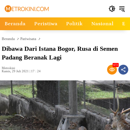
Langsung
ke
konten
Beranda
Peristiwa
Politik
Nasional
Ek
Beranda
Pariwisata
Dibawa Dari Istana Bogor, Rusa di Semen
Padang Beranak Lagi
673
Metrokini
Kamis, 29 Juli 2021 | 17 : 24