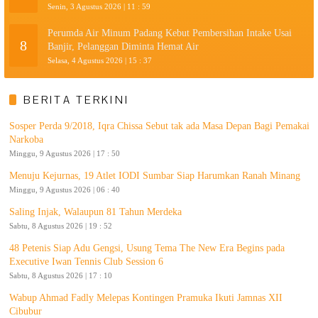
Senin, 3 Agustus 2026 | 11 : 59
Perumda Air Minum Padang Kebut Pembersihan Intake Usai
8
Banjir, Pelanggan Diminta Hemat Air
Selasa, 4 Agustus 2026 | 15 : 37
BERITA TERKINI
Sosper Perda 9/2018, Iqra Chissa Sebut tak ada Masa Depan Bagi Pemakai
Narkoba
Minggu, 9 Agustus 2026 | 17 : 50
Menuju Kejurnas, 19 Atlet IODI Sumbar Siap Harumkan Ranah Minang
Minggu, 9 Agustus 2026 | 06 : 40
Saling Injak, Walaupun 81 Tahun Merdeka
Sabtu, 8 Agustus 2026 | 19 : 52
48 Petenis Siap Adu Gengsi, Usung Tema The New Era Begins pada
Executive Iwan Tennis Club Session 6
Sabtu, 8 Agustus 2026 | 17 : 10
Wabup Ahmad Fadly Melepas Kontingen Pramuka Ikuti Jamnas XII
Cibubur