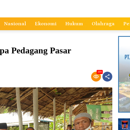
Nasional
Ekonomi
Hukum
Olahraga
Pe
apa Pedagang Pasar
399