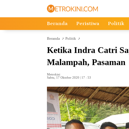
Langsung
ke
konten
Beranda
Peristiwa
Politik
Beranda
Politik
Ketika Indra Catri S
Malampah, Pasaman
Metrokini
Sabtu, 17 Oktober 2020 | 17 : 53