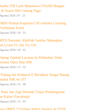
 Bambu ITB Latih Mahasiswa UNAND Bangun
 di Suasso Hill Gunung Nago
 Agustus 2026 | 07 : 21
RSI Perkuat Kapasitas CSO melalui Coaching
Perhutanan Sosial
 Agustus 2026 | 16 : 53
 MTQ Nasional, Khafilah Sumbar Matangkan
pan Lewat TC dan Try Out
 Agustus 2026 | 16 : 02
Padang Tambah Layanan ke Pelabuhan Teluk
Selama Open Ship HJK
 Agustus 2026 | 15 : 52
Padang dan Kodaeral II Bersihkan Sungai Batang
ambut HJK ke-357
 Agustus 2026 | 15 : 48
 Nasir dan Zigo Rolanda Tinjau Pembangunan
an Kalawi Pascabanjir
 Agustus 2026 | 15 : 43
swa SMPN 25 Padang Wakili Sumbar di O2SN