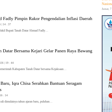
Nasion
Jumat, 7
Fadly Pimpin Rakor Pengendalian Inflasi Daerah
 | 14 : 37
l Bupati Tanah Datar Ahmad Fadly…
 Datar Bersama Kejari Gelar Panen Raya Bawang
26 | 19 : 44
rintah Kabupaten Tanah Datar bersama Kejaksaan…
 Baru, Iqra Chisa Serahkan Bantuan Seragam
is
16 : 14
 dimulainya tahun ajaran baru, puluhan…