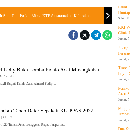
Pakar
Huntap
lah Satu Tim Paslon Minta KTP Atasnamakan Kelurahan
Sabtu, 8
KKI WA
Clinic 
Jumat, 7
Jelang
Persia
Jumat, 7
Trans 
 Fadly Buka Lomba Pidato Adat Minangkabau
Bayur 
 | 19 : 40
Jumat, 7
l Bupati Tanah Datar Ahmad Fadly…
Pemko 
Arau S
Jumat, 7
Maigus
mkab Tanah Datar Sepakati KU-PPAS 2027
Jembat
| 21 : 03
Jumat, 7
 Tanah Datar menggelar Rapat Paripurna…
Dua Si