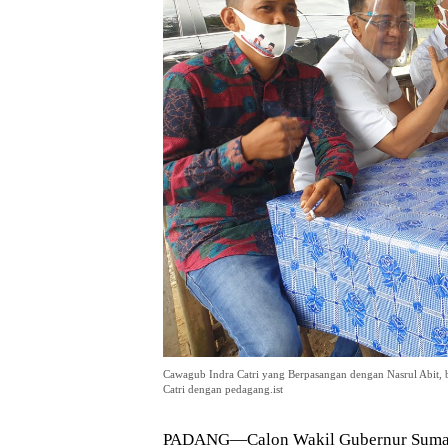
Cawagub Indra Catri yang Berpasangan dengan Nasrul Abit,
Catri dengan pedagang.ist
PADANG—Calon Wakil Gubernur Sumatera