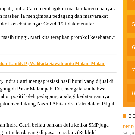
4
ampah, Indra Catri membagikan masker karena banyak
n masker. Ia mengimbau pedagang dan masyarakat
5
okol kesehatan agar Covid-19 tidak menular.
asih tinggi. Mari kita terapkan protokol kesehatan,”
6
ar Lantik Pj Walikota Sawahlunto Malam-Malam
7
Indra Catri mengapresiasi hasil bumi yang dijual di
agang di Pasar Malampah, Edi, mengatakan bahwa
8
ambut positif oleh pedagang, apalagi kedatangannya
aku mendukung Nasrul Abit-Indra Catri dalam Pilgub
B
n Indra Catri, beliau bahkan dulu ketika SMP juga
DPRD K
 rutin berdagang di pasar tersebut. (Rel/bdr)
Sabtu, 8