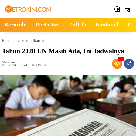
Langsung
ke
konten
Beranda
Peristiwa
Politik
Nasional
Ek
Beranda
Pendidikan
Tahun 2020 UN Masih Ada, Ini Jadwalnya
519
Metrokini
Kamis, 30 Januari 2020 | 19 : 42