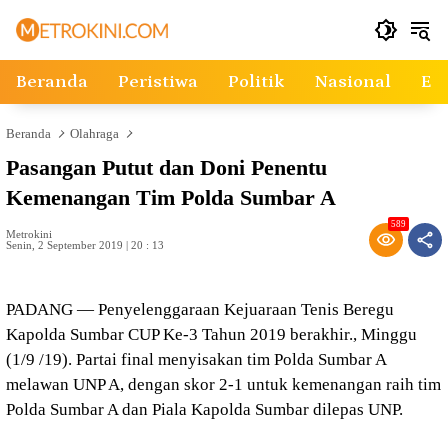
Langsung
ke
konten
Beranda
Peristiwa
Politik
Nasional
Ek
Beranda
Olahraga
Pasangan Putut dan Doni Penentu
Kemenangan Tim Polda Sumbar A
589
Metrokini
Senin, 2 September 2019 | 20 : 13
PADANG — Penyelenggaraan Kejuaraan Tenis Beregu
Kapolda Sumbar CUP Ke-3 Tahun 2019 berakhir., Minggu
(1/9 /19). Partai final menyisakan tim Polda Sumbar A
melawan UNP A, dengan skor 2-1 untuk kemenangan raih tim
Polda Sumbar A dan Piala Kapolda Sumbar dilepas UNP.