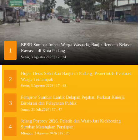
BPBD Sumbar Imbau Warga Waspada, Banjir Rendam Belasan
1
Kawasan di Kota Padang
Senin, 3 Agustus 2026 | 17 : 24
Hujan Deras Sebabkan Banjir di Padang, Pemerintah Evakuasi
2
Warga Terdampak
Senin, 3 Agustus 2026 | 17 : 43
Pemprov Sumbar Lantik Delapan Pejabat, Perkuat Kinerja
3
Birokrasi dan Pelayanan Publik
Jumat, 31 Juli 2026 | 17 : 47
Jelang Porprov 2026, Pelatih dan Wasit-Juri Kickboxing
4
Sumbar Matangkan Persiapan
Minggu, 2 Agustus 2026 | 15 : 25