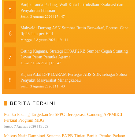
Banjir Landa Padang, Wali Kota Instruksikan Evakuasi dan
5
Penyaluran Bantuan
Senin, 3 Agustus 2026 | 17 : 47
Mahyeldi Dorong ASN Sumbar Rutin Berwakaf, Potensi Capai
6
Rp25 Juta per Hari
Minggu, 2 Agustus 2026 | 19 : 11
Ceting Kagama, Strategi DP3AP2KB Sumbar Cegah Stunting
7
Lewat Peran Pemuka Agama
Jumat, 31 Juli 2026 | 18 : 47
Kajian Adat DPP DARAM Pertegas ABS-SBK sebagai Solusi
8
Penyakit Masyarakat Minangkabau
Senin, 3 Agustus 2026 | 11 : 43
BERITA TERKINI
Pemko Padang Targetkan 96 SPPG Beroperasi, Gandeng APPMBGI
Perkuat Program MBG
Jumat, 7 Agustus 2026 | 15 : 29
Maigus Nasir Dampingi Sestama BNPB Tinjau Banjir, Pemko Padang