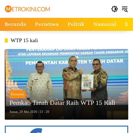
Langsung
ke
konten
Beranda
Peristiwa
Politik
Nasional
Ek
WTP 15 kali
Ekonomi
Pemkab Tanah Datar Raih WTP 15 Kali
Jumat, 29 Mei 2026 | 15 : 20