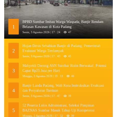
BPBD Sumbar Imbau Warga Waspada, Banjir Rendam
1
Belasan Kawasan di Kota Padang
Senin, 3 Agustus 2026 | 17 : 24
47
Hujan Deras Sebabkan Banjir di Padang, Pemerintah
2
Evakuasi Warga Terdampak
Senin, 3 Agustus 2026 | 17 : 43
45
Mahyeldi Dorong ASN Sumbar Rutin Berwakaf, Potensi
3
Capai Rp25 Juta per Hari
Minggu, 2 Agustus 2026 | 19 : 11
40
Banjir Landa Padang, Wali Kota Instruksikan Evakuasi
4
dan Penyaluran Bantuan
Senin, 3 Agustus 2026 | 17 : 47
39
52 Peserta Lolos Administrasi, Seleksi Pimpinan
5
BAZNAS Sumbar Masuk Tahap Uji Kompetensi
Minggu, 2 Agustus 2026 | 17 : 52
39