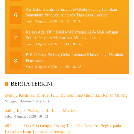
Air Baku Keruh, Perumda AM Kota Padang Hentikan
6
Sementara Produksi Air pada Tiga Area Layanan
Senin, 3 Agustus 2026 | 13 : 02
37
Kajian Adat DPP DARAM Pertegas ABS-SBK sebagai
7
Solusi Penyakit Masyarakat Minangkabau
Senin, 3 Agustus 2026 | 11 : 43
37
BRI Cabang Padang Gelar Layanan Khusus bagi Nasabah
8
Pensiunan
Senin, 3 Agustus 2026 | 11 : 59
35
BERITA TERKINI
Menuju Kejurnas, 19 Atlet IODI Sumbar Siap Harumkan Ranah Minang
Minggu, 9 Agustus 2026 | 06 : 40
Saling Injak, Walaupun 81 Tahun Merdeka
Sabtu, 8 Agustus 2026 | 19 : 52
48 Petenis Siap Adu Gengsi, Usung Tema The New Era Begins pada
Executive Iwan Tennis Club Session 6