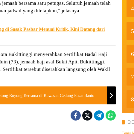
a jemaah bersama satu petugas. Seluruh jemaah telah
4
uai jadwal yang ditetapkan,” jelasnya.
di Sasak Pasbar Menuai Kritik, Kini Datang dari
5
6
ota Bukittinggi menyerahkan Sertifikat Badal Haji
in (73), jemaah haji asal Bukit Apit, Bukittinggi,
 Sertifikat tersebut diserahkan langsung oleh Wakil
7
Wako Ramlan Pimpin Pelaksanaan Gotong Royong Bersama di Kawasan Gedung Pasar Banto
8
B
Tenis 