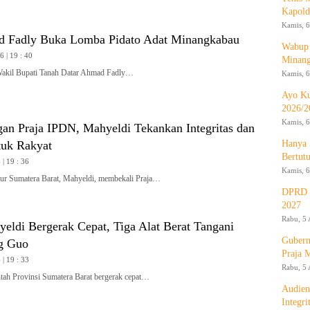
Kapold
Kamis, 6
 Fadly Buka Lomba Pidato Adat Minangkabau
Wabup 
 | 19 : 40
Minan
l Bupati Tanah Datar Ahmad Fadly…
Kamis, 6
Ayo Ku
2026/2
Kamis, 6
gan Praja IPDN, Mahyeldi Tekankan Integritas dan
Hanya 
tuk Rakyat
Bertut
| 19 : 36
Kamis, 6
 Sumatera Barat, Mahyeldi, membekali Praja…
DPRD d
2027
Rabu, 5 
yeldi Bergerak Cepat, Tiga Alat Berat Tangani
Gubern
g Guo
Praja 
| 19 : 33
Rabu, 5 
h Provinsi Sumatera Barat bergerak cepat…
Audien
Integr