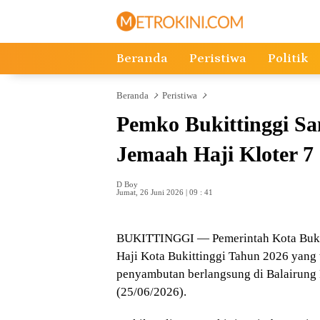
Langsung
ke
konten
Beranda
Peristiwa
Politik
Beranda
Peristiwa
Pemko Bukittinggi S
Jemaah Haji Kloter 7
D Boy
Jumat, 26 Juni 2026 | 09 : 41
BUKITTINGGI — Pemerintah Kota Bukit
Haji Kota Bukittinggi Tahun 2026 yang 
penyambutan berlangsung di Balairung 
(25/06/2026).