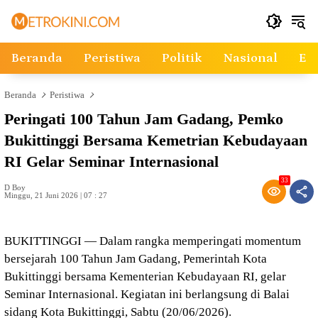
Langsung
ke
konten
Beranda
Peristiwa
Politik
Nasional
Ek
Beranda
Peristiwa
Peringati 100 Tahun Jam Gadang, Pemko
Bukittinggi Bersama Kemetrian Kebudayaan
RI Gelar Seminar Internasional
33
D Boy
Minggu, 21 Juni 2026 | 07 : 27
BUKITTINGGI — Dalam rangka memperingati momentum
bersejarah 100 Tahun Jam Gadang, Pemerintah Kota
Bukittinggi bersama Kementerian Kebudayaan RI, gelar
Seminar Internasional. Kegiatan ini berlangsung di Balai
sidang Kota Bukittinggi, Sabtu (20/06/2026).