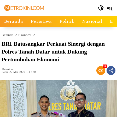
Langsung
ke
konten
Beranda
Peristiwa
Politik
Nasional
Ek
Beranda
Ekonomi
BRI Batusangkar Perkuat Sinergi dengan
Polres Tanah Datar untuk Dukung
Pertumbuhan Ekonomi
94
Metrokini
Rabu, 27 Mei 2026 | 11 : 20