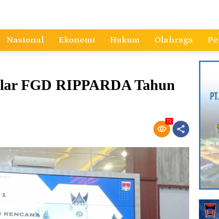
Nasional
Ekonomi
Hukum
Olahraga
Pe
Gelar FGD RIPPARDA Tahun
72