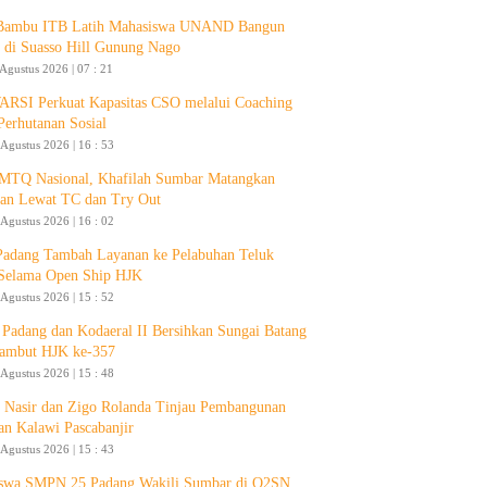
 Bambu ITB Latih Mahasiswa UNAND Bangun
 di Suasso Hill Gunung Nago
 Agustus 2026 | 07 : 21
RSI Perkuat Kapasitas CSO melalui Coaching
Perhutanan Sosial
 Agustus 2026 | 16 : 53
 MTQ Nasional, Khafilah Sumbar Matangkan
pan Lewat TC dan Try Out
 Agustus 2026 | 16 : 02
Padang Tambah Layanan ke Pelabuhan Teluk
Selama Open Ship HJK
 Agustus 2026 | 15 : 52
Padang dan Kodaeral II Bersihkan Sungai Batang
ambut HJK ke-357
 Agustus 2026 | 15 : 48
 Nasir dan Zigo Rolanda Tinjau Pembangunan
an Kalawi Pascabanjir
 Agustus 2026 | 15 : 43
swa SMPN 25 Padang Wakili Sumbar di O2SN