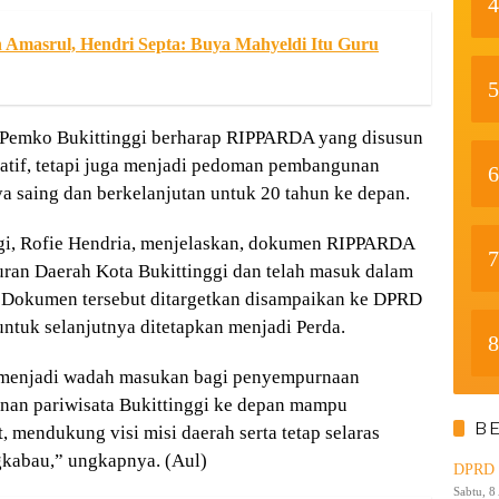
4
n Amasrul, Hendri Septa: Buya Mahyeldi Itu Guru
5
 Pemko Bukittinggi berharap RIPPARDA yang disusun
atif, tetapi juga menjadi pedoman pembangunan
6
ya saing dan berkelanjutan untuk 20 tahun ke depan.
ggi, Rofie Hendria, menjelaskan, dokumen RIPPARDA
7
uran Daerah Kota Bukittinggi dan telah masuk dalam
a. Dokumen tersebut ditargetkan disampaikan ke DPRD
ntuk selanjutnya ditetapkan menjadi Perda.
8
 menjadi wadah masukan bagi penyempurnaan
an pariwisata Bukittinggi ke depan mampu
B
 mendukung visi misi daerah serta tetap selaras
gkabau,” ungkapnya. (Aul)
DPRD K
Sabtu, 8