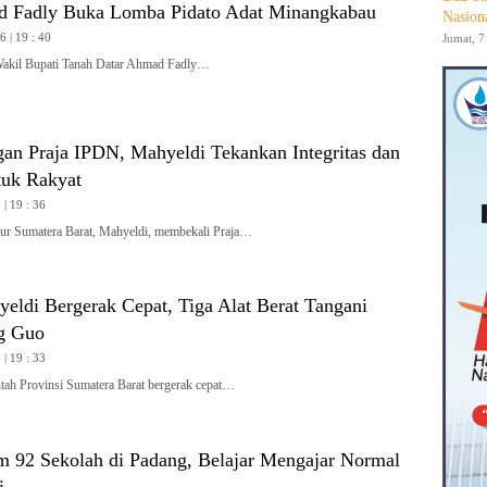
 Fadly Buka Lomba Pidato Adat Minangkabau
Nasion
 | 19 : 40
Jumat, 7
l Bupati Tanah Datar Ahmad Fadly…
gan Praja IPDN, Mahyeldi Tekankan Integritas dan
tuk Rakyat
| 19 : 36
 Sumatera Barat, Mahyeldi, membekali Praja…
yeldi Bergerak Cepat, Tiga Alat Berat Tangani
g Guo
| 19 : 33
h Provinsi Sumatera Barat bergerak cepat…
m 92 Sekolah di Padang, Belajar Mengajar Normal
i