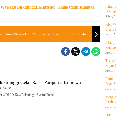
Pakar
awako Bukittinggi, Marfendi: Tingkatkan Kualitas,
Huntap
Sabtu, 8
KKI WA
Clinic 
Surya Bakti dan Padang Adios Kampiun Anak Nagari Cup 2026, Bidik Emas di Porprov Sumbar
Jumat, 7
Jelang
Persia
Jumat, 7
Trans 
Bayur 
Jumat, 7
Pemko 
kittinggi Gelar Rapat Paripurna Istimewa
Arau S
 | 08 : 35
Jumat, 7
a DPRD Kota Bukittinggi, Syaiful Efendi…
Maigus
Jembat
Jumat, 7
Dua Si