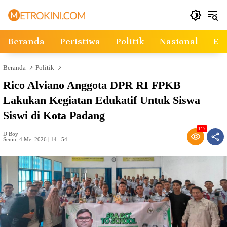
Langsung
ke
konten
Beranda
Peristiwa
Politik
Nasional
Ek
Beranda
Politik
Rico Alviano Anggota DPR RI FPKB
Lakukan Kegiatan Edukatif Untuk Siswa
Siswi di Kota Padang
117
D Boy
Senin, 4 Mei 2026 | 14 : 54