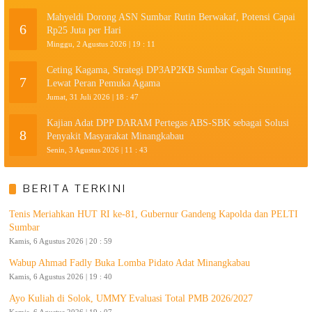
Mahyeldi Dorong ASN Sumbar Rutin Berwakaf, Potensi Capai
6
Rp25 Juta per Hari
Minggu, 2 Agustus 2026 | 19 : 11
Ceting Kagama, Strategi DP3AP2KB Sumbar Cegah Stunting
7
Lewat Peran Pemuka Agama
Jumat, 31 Juli 2026 | 18 : 47
Kajian Adat DPP DARAM Pertegas ABS-SBK sebagai Solusi
8
Penyakit Masyarakat Minangkabau
Senin, 3 Agustus 2026 | 11 : 43
BERITA TERKINI
Tenis Meriahkan HUT RI ke-81, Gubernur Gandeng Kapolda dan PELTI
Sumbar
Kamis, 6 Agustus 2026 | 20 : 59
Wabup Ahmad Fadly Buka Lomba Pidato Adat Minangkabau
Kamis, 6 Agustus 2026 | 19 : 40
Ayo Kuliah di Solok, UMMY Evaluasi Total PMB 2026/2027