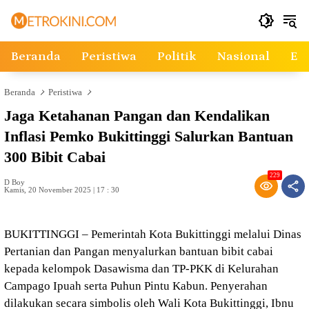
Langsung
ke
konten
Beranda
Peristiwa
Politik
Nasional
Ek
Beranda
Peristiwa
Jaga Ketahanan Pangan dan Kendalikan
Inflasi Pemko Bukittinggi Salurkan Bantuan
300 Bibit Cabai
229
D Boy
Kamis, 20 November 2025 | 17 : 30
BUKITTINGGI – Pemerintah Kota Bukittinggi melalui Dinas
Pertanian dan Pangan menyalurkan bantuan bibit cabai
kepada kelompok Dasawisma dan TP-PKK di Kelurahan
Campago Ipuah serta Puhun Pintu Kabun. Penyerahan
dilakukan secara simbolis oleh Wali Kota Bukittinggi, Ibnu