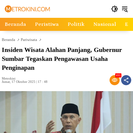
Langsung
ke
konten
Beranda
Peristiwa
Politik
Nasional
Ek
Beranda
Pariwisata
Insiden Wisata Alahan Panjang, Gubernur
Sumbar Tegaskan Pengawasan Usaha
Penginapan
693
Metrokini
Jumat, 17 Oktober 2025 | 17 : 48