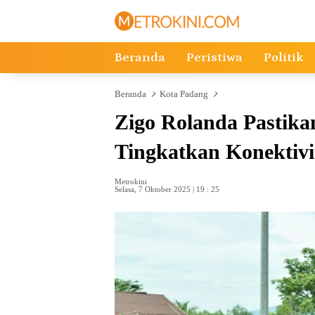
Langsung
ke
konten
Beranda
Peristiwa
Politik
Beranda
Kota Padang
Zigo Rolanda Pastika
Tingkatkan Konektiv
Metrokini
Selasa, 7 Oktober 2025 | 19 : 25