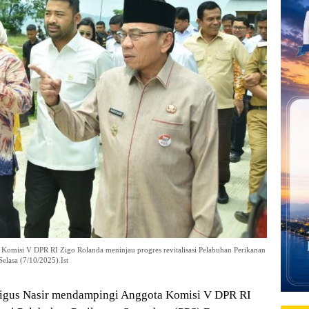
omisi V DPR RI Zigo Rolanda meninjau progres revitalisasi Pelabuhan Perikanan
lasa (7/10/2025).Ist
gus Nasir mendampingi Anggota Komisi V DPR RI