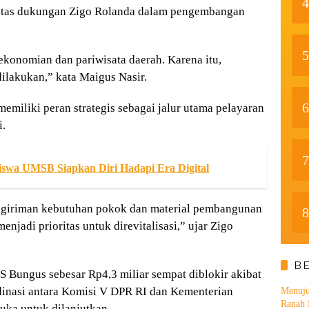
4
atas dukungan Zigo Rolanda dalam pengembangan
5
rekonomian dan pariwisata daerah. Karena itu,
dilakukan,” kata Maigus Nasir.
6
miliki peran strategis sebagai jalur utama pelayaran
.
7
iswa UMSB Siapkan Diri Hadapi Era Digital
engiriman kebutuhan pokok dan material pembangunan
8
njadi prioritas untuk direvitalisasi,” ujar Zigo
B
PS Bungus sebesar Rp4,3 miliar sempat diblokir akibat
rdinasi antara Komisi V DPR RI dan Kementerian
Menuju
Ranah 
uka untuk dilanjutkan.