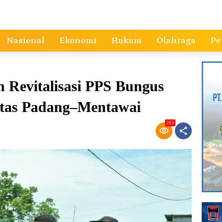
Nasional
Ekonomi
Hukum
Olahraga
Pe
n Revitalisasi PPS Bungus
itas Padang–Mentawai
263