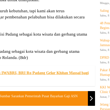
Minggu, 
uruh kebutuhan, tapi kami akan terus
Saling
Sabtu, 8
r pembenahan pelabuhan bisa dilakukan secara
48 Pet
Begins
Sabtu, 8
isi Padang sebagai kota wisata dan gerbang utama
Wabup 
Jamnas
Sabtu, 8
adang sebagai kota wisata dan gerbang utama
o Rolanda. (Bdr)
DPRD K
Sabtu, 8
Pakar
IWABRI, BRI Ro Padang Gelar Khitan Massal bagi
Huntap
Sabtu, 8
KKI WA
Clinic 
umbar Sarankan Pemerintah Pusat Bayarkan Gaji ASN
Jumat, 7
Jelang
Persia