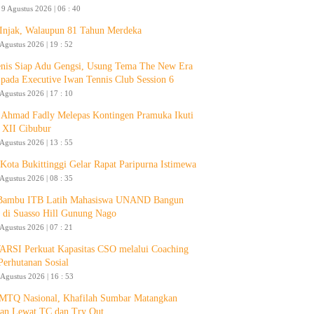
9 Agustus 2026 | 06 : 40
 Injak, Walaupun 81 Tahun Merdeka
 Agustus 2026 | 19 : 52
enis Siap Adu Gengsi, Usung Tema The New Era
 pada Executive Iwan Tennis Club Session 6
 Agustus 2026 | 17 : 10
Ahmad Fadly Melepas Kontingen Pramuka Ikuti
 XII Cibubur
 Agustus 2026 | 13 : 55
ota Bukittinggi Gelar Rapat Paripurna Istimewa
 Agustus 2026 | 08 : 35
 Bambu ITB Latih Mahasiswa UNAND Bangun
 di Suasso Hill Gunung Nago
 Agustus 2026 | 07 : 21
RSI Perkuat Kapasitas CSO melalui Coaching
Perhutanan Sosial
 Agustus 2026 | 16 : 53
 MTQ Nasional, Khafilah Sumbar Matangkan
pan Lewat TC dan Try Out