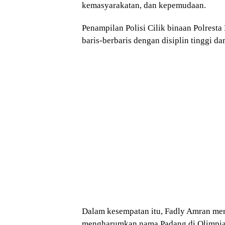
kemasyarakatan, dan kepemudaan.
Penampilan Polisi Cilik binaan Polrest
baris-berbaris dengan disiplin tinggi da
Dalam kesempatan itu, Fadly Amran me
mengharumkan nama Padang di Olimpiad