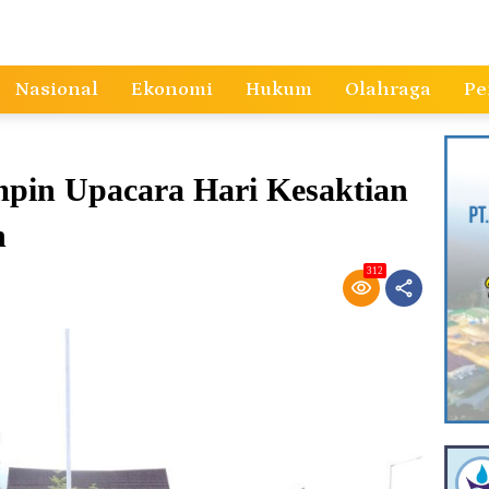
Nasional
Ekonomi
Hukum
Olahraga
Pe
mpin Upacara Hari Kesaktian
h
312