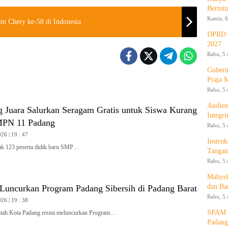
Bertut
Kamis, 6
m Chery ke-58 di Indonesia
DPRD d
2027
Rabu, 5 
Gubern
Praja 
Rabu, 5 
Audien
g Juara Salurkan Seragam Gratis untuk Siswa Kurang
Integr
PN 11 Padang
Rabu, 5 
26 | 19 : 47
Instruk
 123 peserta didik baru SMP…
Tangan
Rabu, 5 
Mahyel
dan Ba
Luncurkan Program Padang Sibersih di Padang Barat
Rabu, 5 
26 | 19 : 38
SPAM T
ah Kota Padang resmi meluncurkan Program…
Padang