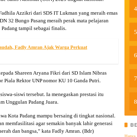
4
adhila Azzikri dari SDS IT Lukman yang meraih emas
i SDN 32 Bungo Pasang meraih perak mata pelajaran
Padang tampil sebagai finalis.
5
Raudah, Fadly Amran Ajak Warga Perkuat
6
kepada Shareen Aryana Fikri dari SD Islam Nibras
7
or Piala Rektor UNP nomor KU 10 Ganda Putri.
iswa-siswi tersebut. Ia menegaskan prestasi itu
8
ram Unggulan Padang Juara.
wa Kota Padang mampu bersaing di tingkat nasional.
 memfasilitasi agar semakin banyak lahir generasi
B
erah dan bangsa,” kata Fadly Amran. (Bdr)
Hanya 