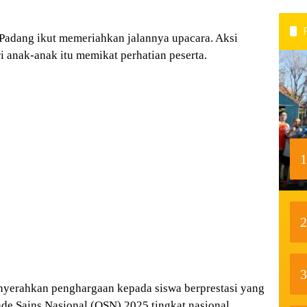
a Padang ikut memeriahkan jalannya upacara. Aksi
ri anak-anak itu memikat perhatian peserta.
1
2
3
nyerahkan penghargaan kepada siswa berprestasi yang
e Sains Nasional (OSN) 2025 tingkat nasional.