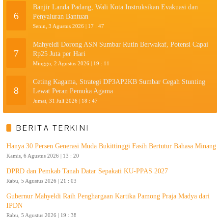
Banjir Landa Padang, Wali Kota Instruksikan Evakuasi dan
6
Penyaluran Bantuan
Senin, 3 Agustus 2026 | 17 : 47
Mahyeldi Dorong ASN Sumbar Rutin Berwakaf, Potensi Capai
7
Rp25 Juta per Hari
Minggu, 2 Agustus 2026 | 19 : 11
Ceting Kagama, Strategi DP3AP2KB Sumbar Cegah Stunting
8
Lewat Peran Pemuka Agama
Jumat, 31 Juli 2026 | 18 : 47
BERITA TERKINI
Hanya 30 Persen Generasi Muda Bukittinggi Fasih Bertutur Bahasa Minang
Kamis, 6 Agustus 2026 | 13 : 20
DPRD dan Pemkab Tanah Datar Sepakati KU-PPAS 2027
Rabu, 5 Agustus 2026 | 21 : 03
Gubernur Mahyeldi Raih Penghargaan Kartika Pamong Praja Madya dari
IPDN
Rabu, 5 Agustus 2026 | 19 : 38