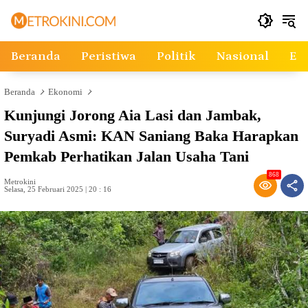
Langsung
ke
konten
Beranda
Peristiwa
Politik
Nasional
Ek
Beranda
Ekonomi
Kunjungi Jorong Aia Lasi dan Jambak,
Suryadi Asmi: KAN Saniang Baka Harapkan
Pemkab Perhatikan Jalan Usaha Tani
868
Metrokini
Selasa, 25 Februari 2025 | 20 : 16