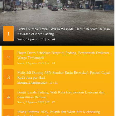
BPBD Sumbar Imbau Warga Waspada, Banjir Rendam Belasan
1
Kawasan di Kota Padang
Senin, 3 Agustus 2026 | 17 : 24
Hujan Deras Sebabkan Banjir di Padang, Pemerintah Evakuasi
2
Warga Terdampak
Senin, 3 Agustus 2026 | 17 : 43
Mahyeldi Dorong ASN Sumbar Rutin Berwakaf, Potensi Capai
3
Rp25 Juta per Hari
Minggu, 2 Agustus 2026 | 19 : 11
Banjir Landa Padang, Wali Kota Instruksikan Evakuasi dan
4
Penyaluran Bantuan
Senin, 3 Agustus 2026 | 17 : 47
Jelang Porprov 2026, Pelatih dan Wasit-Juri Kickboxing