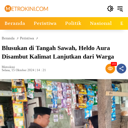
Langsung
ke
konten
Beranda
Peristiwa
Politik
Nasional
Ek
Beranda
Peristiwa
Blusukan di Tangah Sawah, Heldo Aura
Disambut Kalimat Lanjutkan dari Warga
593
Metrokini
Selasa, 15 Oktober 2024 | 14 : 21