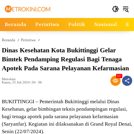
Langsung
ke
konten
Beranda
Peristiwa
Politik
Nasional
Ek
Beranda
Peristiwa
Dinas Kesehatan Kota Bukittinggi Gelar
Bimtek Pendamping Regulasi Bagi Tenaga
Apotek Pada Sarana Pelayanan Kefarmasian
557
Metrokini
Kamis, 25 Juli 2024 | 04 : 06
BUKITTINGGI – Pemerintah Bukittinggi melalui Dinas
Kesehatan, gelar bimbingan teknis pendampingan regulasi,
bagi tenaga apotek pada sarana pelayanan kefarmasian
(Saryanfar). Kegiatan ini dilaksanakan di Grand Royal Denai,
Senin (22/07/2024).