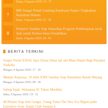
Selasa, 4 Agustus 2026 | 15 : 37
BRI Sungai Penuh Gandeng Kejaksaan Negeri Tingkatkan
7
Kepastian Hukum
Senin, 3 Agustus 2026 | 12 : 39
Pemprov Sumbar Siap Sukseskan Program Pembelajaran Jarak
8
Jauh untuk Perluas Akses Pendidikan
Senin, 3 Agustus 2026 | 18 : 05
BERITA TERKINI
Sosper Perda 9/2018, Iqra Chissa Sebut tak ada Masa Depan Bagi Pemakai
Narkoba
Minggu, 9 Agustus 2026 | 17 : 50
Menuju Kejurnas, 19 Atlet IODI Sumbar Siap Harumkan Ranah Minang
Minggu, 9 Agustus 2026 | 06 : 40
Saling Injak, Walaupun 81 Tahun Merdeka
Sabtu, 8 Agustus 2026 | 19 : 52
48 Petenis Siap Adu Gengsi, Usung Tema The New Era Begins pada
Executive Iwan Tennis Club Session 6