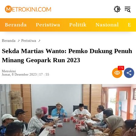
Langsung
ke
konten
Beranda
Peristiwa
Politik
Nasional
Ek
Beranda
Peristiwa
Sekda Martias Wanto: Pemko Dukung Penuh
Minang Geopark Run 2023
776
Metrokini
Jumat, 8 Desember 2023 | 17 : 55