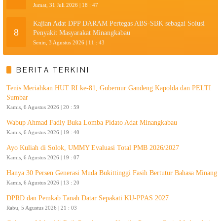
Jumat, 31 Juli 2026 | 18 : 47
Kajian Adat DPP DARAM Pertegas ABS-SBK sebagai Solusi
8
Penyakit Masyarakat Minangkabau
Senin, 3 Agustus 2026 | 11 : 43
BERITA TERKINI
Tenis Meriahkan HUT RI ke-81, Gubernur Gandeng Kapolda dan PELTI
Sumbar
Kamis, 6 Agustus 2026 | 20 : 59
Wabup Ahmad Fadly Buka Lomba Pidato Adat Minangkabau
Kamis, 6 Agustus 2026 | 19 : 40
Ayo Kuliah di Solok, UMMY Evaluasi Total PMB 2026/2027
Kamis, 6 Agustus 2026 | 19 : 07
Hanya 30 Persen Generasi Muda Bukittinggi Fasih Bertutur Bahasa Minang
Kamis, 6 Agustus 2026 | 13 : 20
DPRD dan Pemkab Tanah Datar Sepakati KU-PPAS 2027
Rabu, 5 Agustus 2026 | 21 : 03