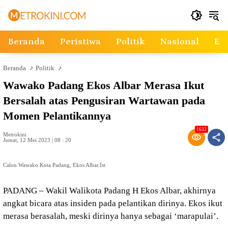
Langsung
ke
konten
Beranda
Peristiwa
Politik
Nasional
Ek
Beranda
Politik
Wawako Padang Ekos Albar Merasa Ikut
Bersalah atas Pengusiran Wartawan pada
Momen Pelantikannya
1632
Metrokini
Jumat, 12 Mei 2023 | 08 : 20
Calon Wawako Kota Padang, Ekos Albar.Ist
PADANG – Wakil Walikota Padang H Ekos Albar, akhirnya
angkat bicara atas insiden pada pelantikan dirinya. Ekos ikut
merasa berasalah, meski dirinya hanya sebagai ‘marapulai’.