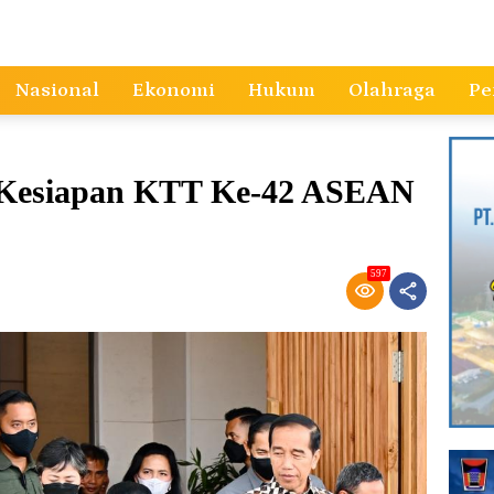
Nasional
Ekonomi
Hukum
Olahraga
Pe
k Kesiapan KTT Ke-42 ASEAN
597