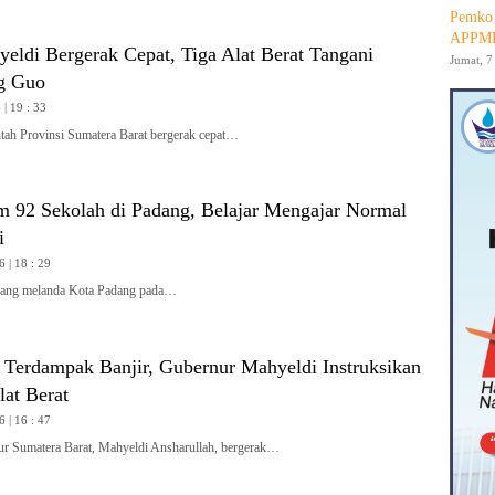
Pemko 
APPMB
yeldi Bergerak Cepat, Tiga Alat Berat Tangani
Jumat, 7
g Guo
| 19 : 33
h Provinsi Sumatera Barat bergerak cepat…
m 92 Sekolah di Padang, Belajar Mengajar Normal
i
6 | 18 : 29
ang melanda Kota Padang pada…
i Terdampak Banjir, Gubernur Mahyeldi Instruksikan
at Berat
6 | 16 : 47
Sumatera Barat, Mahyeldi Ansharullah, bergerak…