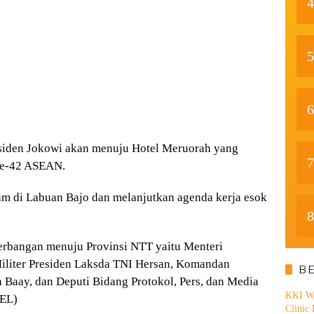
4
5
6
siden Jokowi akan menuju Hotel Meruorah yang
7
ke-42 ASEAN.
am di Labuan Bajo dan melanjutkan agenda kerja esok
8
erbangan menuju Provinsi NTT yaitu Menteri
 Militer Presiden Laksda TNI Hersan, Komandan
B
Baay, dan Deputi Bidang Protokol, Pers, dan Media
KKI WA
REL)
Clinic 