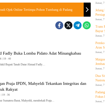
Jumat, 7
mudi Ojek Online Tertimpa Pohon Tumbang di Padang
Jelang
Persia
Jumat, 7
Trans 
Bayur 
Jumat, 7
Pemko 
Arau S
Jumat, 7
 Fadly Buka Lomba Pidato Adat Minangkabau
 | 19 : 40
Maigus
Jembat
l Bupati Tanah Datar Ahmad Fadly…
Jumat, 7
Dua Si
Nasion
gan Praja IPDN, Mahyeldi Tekankan Integritas dan
Jumat, 7
tuk Rakyat
Padang
| 19 : 36
Fokus 
 Sumatera Barat, Mahyeldi, membekali Praja…
Jumat, 7