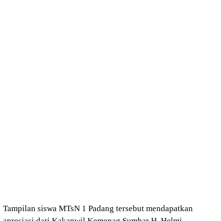
Tampilan siswa MTsN 1 Padang tersebut mendapatkan
apresiasi dari Kakanwil Kemenag Sumbar H. Helmi,