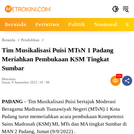
Langsung
ke
konten
Beranda
Peristiwa
Politik
Nasional
Ek
Beranda
Pendidikan
Tim Musikalisasi Puisi MTsN 1 Padang
Meriahkan Pembukaan KSM Tingkat
Sumbar
535
Metrokini
Jumat, 9 September 2022 | 18 : 08
PADANG
– Tim Musikalisasi Puisi bertajuk Moderasi
Beragama Madrasah Tsanawiyah Negeri (MTsN) 1 Kota
Padang turut memeriahkan acara pembukaan Kompetensi
Sains Madrasah (KSM) MI, MTs dan MA tingkat Sumbar di
MAN 2 Padang, Jumat (9/9/2022) .