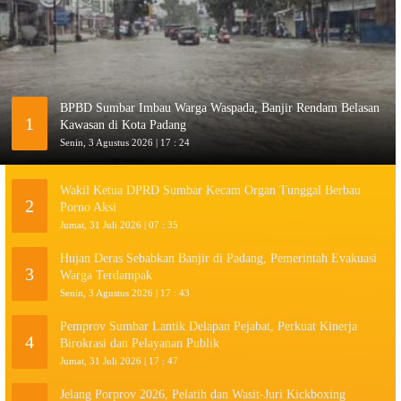
BPBD Sumbar Imbau Warga Waspada, Banjir Rendam Belasan
1
Kawasan di Kota Padang
Senin, 3 Agustus 2026 | 17 : 24
Wakil Ketua DPRD Sumbar Kecam Organ Tunggal Berbau
2
Porno Aksi
Jumat, 31 Juli 2026 | 07 : 35
Hujan Deras Sebabkan Banjir di Padang, Pemerintah Evakuasi
3
Warga Terdampak
Senin, 3 Agustus 2026 | 17 : 43
Pemprov Sumbar Lantik Delapan Pejabat, Perkuat Kinerja
4
Birokrasi dan Pelayanan Publik
Jumat, 31 Juli 2026 | 17 : 47
Jelang Porprov 2026, Pelatih dan Wasit-Juri Kickboxing