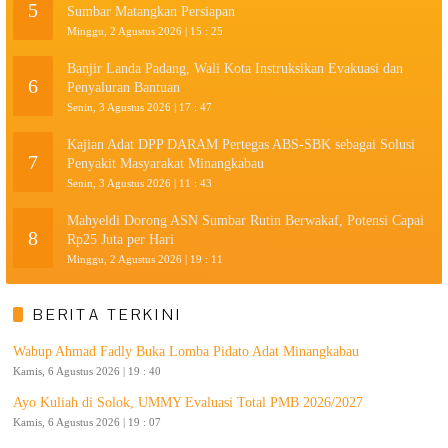
5
Sumbar Matangkan Persiapan
Minggu, 2 Agustus 2026 | 15 : 25
Banjir Landa Padang, Wali Kota Instruksikan Evakuasi dan
6
Penyaluran Bantuan
Senin, 3 Agustus 2026 | 17 : 47
Kajian Adat DPP DARAM Pertegas ABS-SBK sebagai Solusi
7
Penyakit Masyarakat Minangkabau
Senin, 3 Agustus 2026 | 11 : 43
Mahyeldi Dorong ASN Sumbar Rutin Berwakaf, Potensi Capai
8
Rp25 Juta per Hari
Minggu, 2 Agustus 2026 | 19 : 11
BERITA TERKINI
Wabup Ahmad Fadly Buka Lomba Pidato Adat Minangkabau
Kamis, 6 Agustus 2026 | 19 : 40
Ayo Kuliah di Solok, UMMY Evaluasi Total PMB 2026/2027
Kamis, 6 Agustus 2026 | 19 : 07