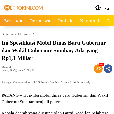
Langsung
ke
konten
Beranda
Peristiwa
Politik
Nasional
Ek
Beranda
Ekonomi
Ini Spesifikasi Mobil Dinas Baru Gubernur
dan Wakil Gubernur Sumbar, Ada yang
Rp1,1 Miliar
583
Metrokini
Senin, 16 Agustus 2021 | 19 : 51
Pasangan Gubernur dan Wakil Gubernur Sumbar, Mahyeldi-Audy Joinaldy.ist
PADANG – Tiba-tiba mobil dinas baru Gubernur dan Wakil
Gubernur Sumbar menjadi polemik.
Kepala daerah yang diusung oleh Partai Keadilan Sejahtera