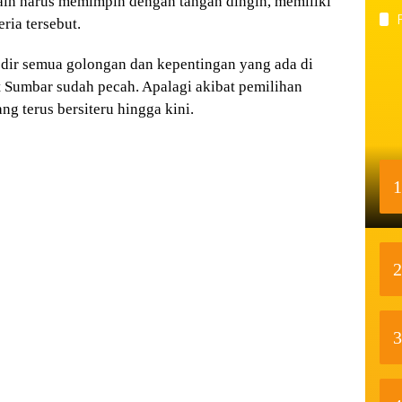
ain harus memimpin dengan tangan dingin, memiliki
ria tersebut.
odir semua golongan dan kepentingan yang ada di
Sumbar sudah pecah. Apalagi akibat pemilihan
g terus bersiteru hingga kini.
1
2
3