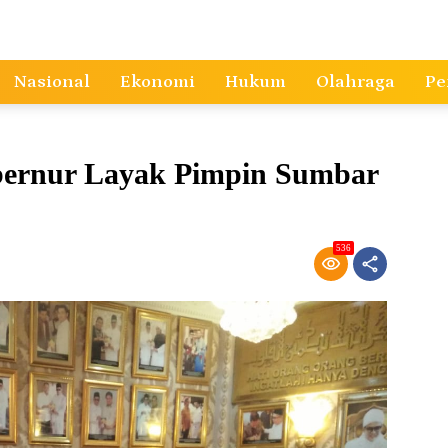
Nasional
Ekonomi
Hukum
Olahraga
Pe
ubernur Layak Pimpin Sumbar
536