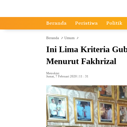
Langsung
ke
konten
Beranda
Peristiwa
Politik
Beranda
Umum
Ini Lima Kriteria G
Menurut Fakhrizal
Metrokini
Jumat, 7 Februari 2020 | 11 : 31