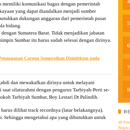
4
 memiliki komunikasi bagus dengan pemerintah
ekayaan yang dapat diandalkan menjadi sumber
ibutuhkan dukungan anggaran dari pemerintah pusat
5
la bidang.
a dengan Sumatera Barat. Tidak menjadikan jabatan
impin Sumbar itu harus sudah selesai dengan dirinya.
6
Penanganan Corona Semprotkan Disinfektan pada
7
ngabdi dan mewakafkan dirinya untuk melayani
8
i saat silaturahmi dengan pengurus Tarbiyah-Perti se-
okoh Tarbiyah Sumbar, Boy Lestari Dt Palindih.
rus dilihat track recordnya (latar belakangnya).
B
r. Sehingga mengetahui apa yang dibutuhkan untuk
48 Pet
Begins