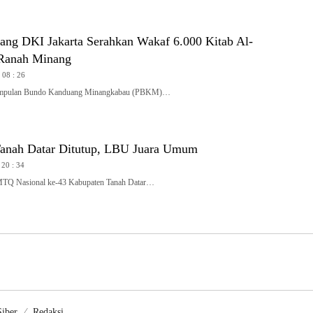
ng DKI Jakarta Serahkan Wakaf 6.000 Kitab Al-
 Ranah Minang
 08 : 26
mpulan Bundo Kanduang Minangkabau (PBKM)…
anah Datar Ditutup, LBU Juara Umum
 20 : 34
 Nasional ke-43 Kabupaten Tanah Datar…
iber
Redaksi