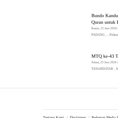
Bundo Kandua
Quran untuk
Kamis, 25 Juni 2026 |
PADANG , – Perku
MTQ ke-43 T
Selasa, 23 Juni 2026 |
TANAHDATAR – MTQ
Tentang Kami
Disclaimer
Pedoman Media S