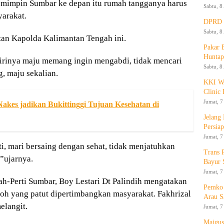
emimpin Sumbar ke depan itu rumah tangganya harus
Sabtu, 8
yarakat.
DPRD K
Sabtu, 8
ntan Kapolda Kalimantan Tengah ini.
Pakar
Huntap
dirinya maju memang ingin mengabdi, tidak mencari
Sabtu, 8
, maju sekalian.
KKI WA
Clinic 
Jumat, 7
kes jadikan Bukittinggi Tujuan Kesehatan di
Jelang
Persia
Jumat, 7
ti, mari bersaing dengan sehat, tidak menjatuhkan
Trans 
,”ujarnya.
Bayur 
Jumat, 7
ah-Perti Sumbar, Boy Lestari Dt Palindih mengatakan
Pemko 
oh yang patut dipertimbangkan masyarakat. Fakhrizal
Arau S
elangit.
Jumat, 7
Maigus