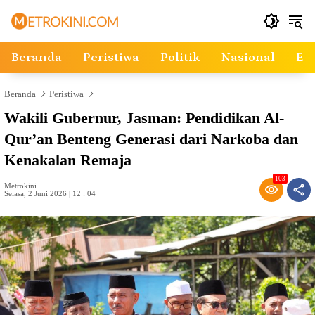
Langsung
ke
konten
Beranda
Peristiwa
Politik
Nasional
Ek
Beranda
Peristiwa
Wakili Gubernur, Jasman: Pendidikan Al-
Qur’an Benteng Generasi dari Narkoba dan
Kenakalan Remaja
103
Metrokini
Selasa, 2 Juni 2026 | 12 : 04