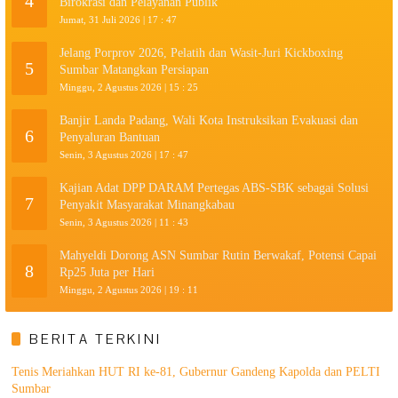
4
Birokrasi dan Pelayanan Publik
Jumat, 31 Juli 2026 | 17 : 47
Jelang Porprov 2026, Pelatih dan Wasit-Juri Kickboxing
5
Sumbar Matangkan Persiapan
Minggu, 2 Agustus 2026 | 15 : 25
Banjir Landa Padang, Wali Kota Instruksikan Evakuasi dan
6
Penyaluran Bantuan
Senin, 3 Agustus 2026 | 17 : 47
Kajian Adat DPP DARAM Pertegas ABS-SBK sebagai Solusi
7
Penyakit Masyarakat Minangkabau
Senin, 3 Agustus 2026 | 11 : 43
Mahyeldi Dorong ASN Sumbar Rutin Berwakaf, Potensi Capai
8
Rp25 Juta per Hari
Minggu, 2 Agustus 2026 | 19 : 11
BERITA TERKINI
Tenis Meriahkan HUT RI ke-81, Gubernur Gandeng Kapolda dan PELTI
Sumbar