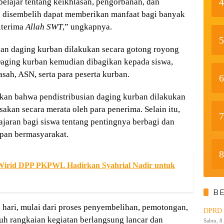
4
belajar tentang keikhlasan, pengorbanan, dan
 disembelih dapat memberikan manfaat bagi banyak
iterima
Allah SWT
,” ungkapnya.
5
ian daging kurban dilakukan secara gotong royong
Daging kurban kemudian dibagikan kepada siswa,
sah, ASN, serta para peserta kurban.
6
kan bahwa pendistribusian daging kurban dilakukan
sakan secara merata oleh para penerima. Selain itu,
7
ajaran bagi siswa tentang pentingnya berbagi dan
pan bermasyarakat.
8
 Wirid DPP PKPWL Hadirkan Syahrial Nadir untuk
B
i hari, mulai dari proses penyembelihan, pemotongan,
DPRD K
uh rangkaian kegiatan berlangsung lancar dan
Sabtu, 8