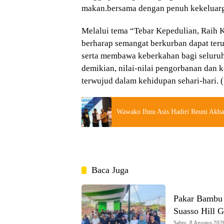
makan.bersama dengan penuh kekeluar
Melalui tema “Tebar Kepedulian, Raih
berharap semangat berkurban dapat ter
serta membawa keberkahan bagi seluruh
demikian, nilai-nilai pengorbanan dan 
terwujud dalam kehidupan sehari-hari. (
Wawako Ibnu Asis Hadiri Reuni Akb
Baca Juga
Pakar Bambu
Suasso Hill 
Sabtu, 8 Agustus 2026