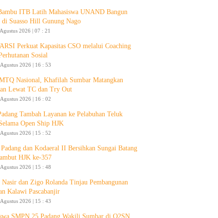
 Bambu ITB Latih Mahasiswa UNAND Bangun
 di Suasso Hill Gunung Nago
 Agustus 2026 | 07 : 21
RSI Perkuat Kapasitas CSO melalui Coaching
Perhutanan Sosial
 Agustus 2026 | 16 : 53
 MTQ Nasional, Khafilah Sumbar Matangkan
pan Lewat TC dan Try Out
 Agustus 2026 | 16 : 02
Padang Tambah Layanan ke Pelabuhan Teluk
Selama Open Ship HJK
 Agustus 2026 | 15 : 52
Padang dan Kodaeral II Bersihkan Sungai Batang
ambut HJK ke-357
 Agustus 2026 | 15 : 48
 Nasir dan Zigo Rolanda Tinjau Pembangunan
an Kalawi Pascabanjir
 Agustus 2026 | 15 : 43
swa SMPN 25 Padang Wakili Sumbar di O2SN