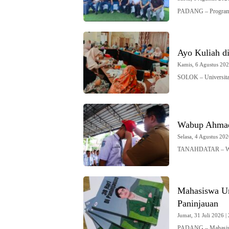
PADANG – Program St
Ayo Kuliah d
Kamis, 6 Agustus 2026
SOLOK – Universi
Wabup Ahmad 
Selasa, 4 Agustus 202
TANAHDATAR – Wak
Mahasiswa Un
Paninjauan
Jumat, 31 Juli 2026 | 
PADANG – Mahasisw