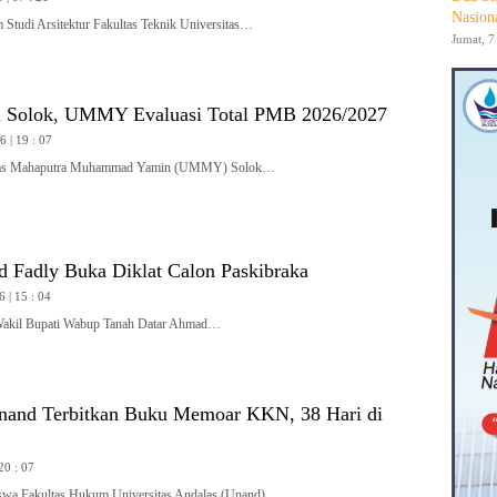
Nasion
udi Arsitektur Fakultas Teknik Universitas…
Jumat, 7
i Solok, UMMY Evaluasi Total PMB 2026/2027
 | 19 : 07
tas Mahaputra Muhammad Yamin (UMMY) Solok…
Fadly Buka Diklat Calon Paskibraka
6 | 15 : 04
il Bupati Wabup Tanah Datar Ahmad…
and Terbitkan Buku Memoar KKN, 38 Hari di
20 : 07
a Fakultas Hukum Universitas Andalas (Unand),…