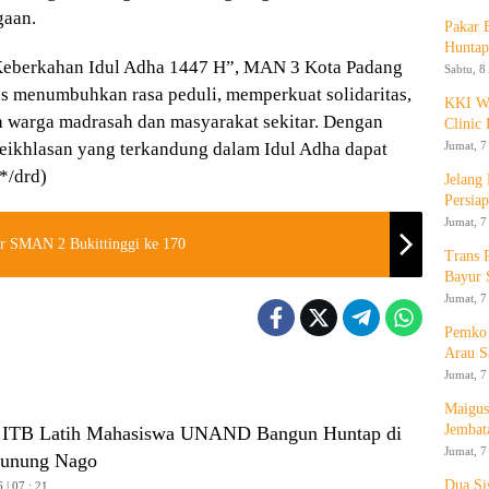
gaan.
Pakar
Huntap
 Keberkahan Idul Adha 1447 H”, MAN 3 Kota Padang
Sabtu, 8
us menumbuhkan rasa peduli, memperkuat solidaritas,
KKI WA
 warga madrasah dan masyarakat sekitar. Dengan
Clinic 
Jumat, 7
keikhlasan yang terkandung dalam Idul Adha dapat
*/drd)
Jelang
Persia
Jumat, 7
ar SMAN 2 Bukittinggi ke 170
Trans 
Bayur 
Jumat, 7
Pemko 
Arau S
Jumat, 7
Maigus
Jembat
 ITB Latih Mahasiswa UNAND Bangun Huntap di
Jumat, 7
Gunung Nago
Dua Si
 | 07 : 21