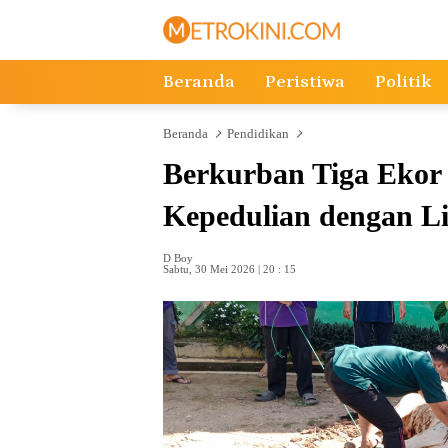
Langsung
ke
konten
Beranda
Peristiwa
Politik
Beranda
Pendidikan
Berkurban Tiga Ekor
Kepedulian dengan 
D Boy
Sabtu, 30 Mei 2026 | 20 : 15