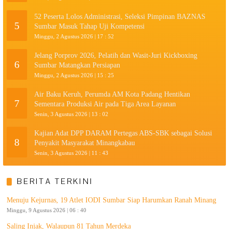
52 Peserta Lolos Administrasi, Seleksi Pimpinan BAZNAS
5
Sumbar Masuk Tahap Uji Kompetensi
Minggu, 2 Agustus 2026 | 17 : 52
Jelang Porprov 2026, Pelatih dan Wasit-Juri Kickboxing
6
Sumbar Matangkan Persiapan
Minggu, 2 Agustus 2026 | 15 : 25
Air Baku Keruh, Perumda AM Kota Padang Hentikan
7
Sementara Produksi Air pada Tiga Area Layanan
Senin, 3 Agustus 2026 | 13 : 02
Kajian Adat DPP DARAM Pertegas ABS-SBK sebagai Solusi
8
Penyakit Masyarakat Minangkabau
Senin, 3 Agustus 2026 | 11 : 43
BERITA TERKINI
Menuju Kejurnas, 19 Atlet IODI Sumbar Siap Harumkan Ranah Minang
Minggu, 9 Agustus 2026 | 06 : 40
Saling Injak, Walaupun 81 Tahun Merdeka