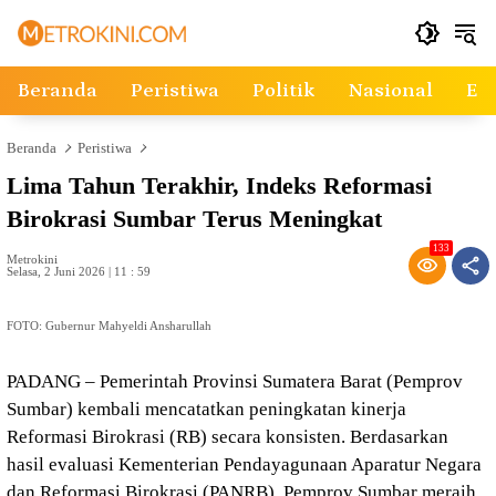
Langsung
ke
konten
Beranda
Peristiwa
Politik
Nasional
Ek
Beranda
Peristiwa
Lima Tahun Terakhir, Indeks Reformasi
Birokrasi Sumbar Terus Meningkat
133
Metrokini
Selasa, 2 Juni 2026 | 11 : 59
FOTO: Gubernur Mahyeldi Ansharullah
PADANG – Pemerintah Provinsi Sumatera Barat (Pemprov
Sumbar) kembali mencatatkan peningkatan kinerja
Reformasi Birokrasi (RB) secara konsisten. Berdasarkan
hasil evaluasi Kementerian Pendayagunaan Aparatur Negara
dan Reformasi Birokrasi (PANRB), Pemprov Sumbar meraih