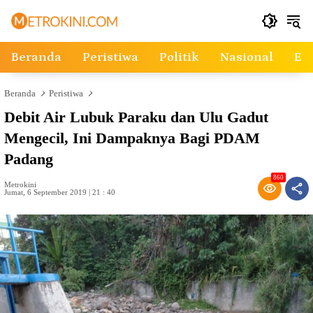
Langsung
ke
konten
Beranda
Peristiwa
Politik
Nasional
Ek
Beranda
Peristiwa
Debit Air Lubuk Paraku dan Ulu Gadut
Mengecil, Ini Dampaknya Bagi PDAM
Padang
860
Metrokini
Jumat, 6 September 2019 | 21 : 40