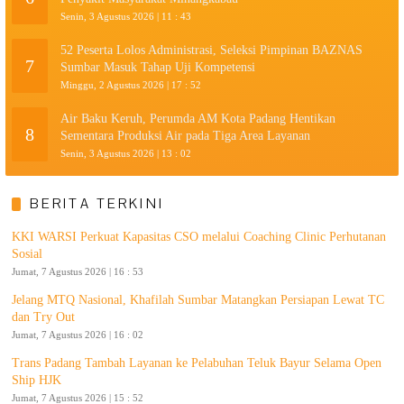
Senin, 3 Agustus 2026 | 11 : 43
52 Peserta Lolos Administrasi, Seleksi Pimpinan BAZNAS
7
Sumbar Masuk Tahap Uji Kompetensi
Minggu, 2 Agustus 2026 | 17 : 52
Air Baku Keruh, Perumda AM Kota Padang Hentikan
8
Sementara Produksi Air pada Tiga Area Layanan
Senin, 3 Agustus 2026 | 13 : 02
BERITA TERKINI
KKI WARSI Perkuat Kapasitas CSO melalui Coaching Clinic Perhutanan
Sosial
Jumat, 7 Agustus 2026 | 16 : 53
Jelang MTQ Nasional, Khafilah Sumbar Matangkan Persiapan Lewat TC
dan Try Out
Jumat, 7 Agustus 2026 | 16 : 02
Trans Padang Tambah Layanan ke Pelabuhan Teluk Bayur Selama Open
Ship HJK
Jumat, 7 Agustus 2026 | 15 : 52