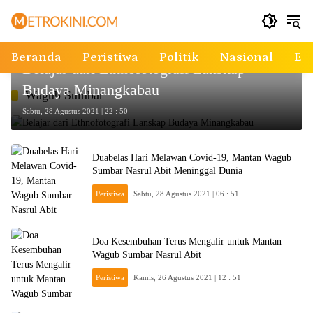
Langsung
ke
konten
Budaya
Beranda
Peristiwa
Politik
Nasional
Ek
Belajar dari Ethnofotografi Lanskap
Budaya Minangkabau
Wagub Sumbar
Sabtu, 28 Agustus 2021 | 22 : 50
Duabelas Hari Melawan Covid-19, Mantan Wagub
Sumbar Nasrul Abit Meninggal Dunia
Peristiwa
Sabtu, 28 Agustus 2021 | 06 : 51
Doa Kesembuhan Terus Mengalir untuk Mantan
Wagub Sumbar Nasrul Abit
Peristiwa
Kamis, 26 Agustus 2021 | 12 : 51