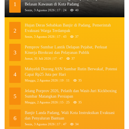
1
Belasan Kawasan di Kota Padang
Senin, 3 Agustus 2026 | 17 : 24
40
Hujan Deras Sebabkan Banjir di Padang, Pemerintah
2
Evakuasi Warga Terdampak
Senin, 3 Agustus 2026 | 17 : 43
37
Pemprov Sumbar Lantik Delapan Pejabat, Perkuat
3
Kinerja Birokrasi dan Pelayanan Publik
Jumat, 31 Juli 2026 | 17 : 47
37
Mahyeldi Dorong ASN Sumbar Rutin Berwakaf, Potensi
4
Capai Rp25 Juta per Hari
Minggu, 2 Agustus 2026 | 19 : 11
35
Jelang Porprov 2026, Pelatih dan Wasit-Juri Kickboxing
5
Sumbar Matangkan Persiapan
Minggu, 2 Agustus 2026 | 15 : 25
35
Banjir Landa Padang, Wali Kota Instruksikan Evakuasi
6
dan Penyaluran Bantuan
Senin, 3 Agustus 2026 | 17 : 47
34