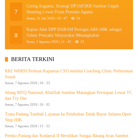
Ceting Kagama, Strategi DP3AP2KB Sumbar Cegah
7
Stunting Lewat Peran Pemuka Agama
Jumat, 31 Juli 2026 | 18 : 47
34
Kajian Adat DPP DARAM Pertegas ABS-SBK sebagai
8
Solusi Penyakit Masyarakat Minangkabau
Senin, 3 Agustus 2026 | 11 : 43
33
BERITA TERKINI
KKI WARSI Perkuat Kapasitas CSO melalui Coaching Clinic Perhutanan
Sosial
Jumat, 7 Agustus 2026 | 16 : 53
Jelang MTQ Nasional, Khafilah Sumbar Matangkan Persiapan Lewat TC
dan Try Out
Jumat, 7 Agustus 2026 | 16 : 02
Trans Padang Tambah Layanan ke Pelabuhan Teluk Bayur Selama Open
Ship HJK
Jumat, 7 Agustus 2026 | 15 : 52
Pemko Padang dan Kodaeral II Bersihkan Sungai Batang Arau Sambut