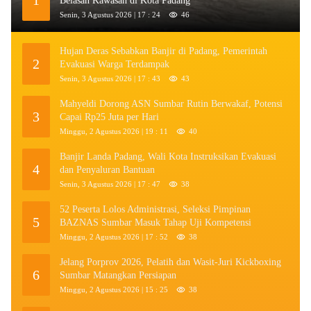
Belasan Kawasan di Kota Padang
Senin, 3 Agustus 2026 | 17 : 24
46
Hujan Deras Sebabkan Banjir di Padang, Pemerintah
2
Evakuasi Warga Terdampak
Senin, 3 Agustus 2026 | 17 : 43
43
Mahyeldi Dorong ASN Sumbar Rutin Berwakaf, Potensi
3
Capai Rp25 Juta per Hari
Minggu, 2 Agustus 2026 | 19 : 11
40
Banjir Landa Padang, Wali Kota Instruksikan Evakuasi
4
dan Penyaluran Bantuan
Senin, 3 Agustus 2026 | 17 : 47
38
52 Peserta Lolos Administrasi, Seleksi Pimpinan
5
BAZNAS Sumbar Masuk Tahap Uji Kompetensi
Minggu, 2 Agustus 2026 | 17 : 52
38
Jelang Porprov 2026, Pelatih dan Wasit-Juri Kickboxing
6
Sumbar Matangkan Persiapan
Minggu, 2 Agustus 2026 | 15 : 25
38