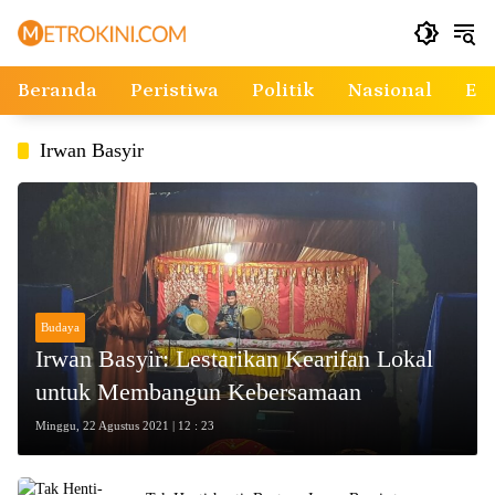
Langsung
ke
konten
Beranda
Peristiwa
Politik
Nasional
Ek
Irwan Basyir
Budaya
Irwan Basyir: Lestarikan Kearifan Lokal
untuk Membangun Kebersamaan
Minggu, 22 Agustus 2021 | 12 : 23