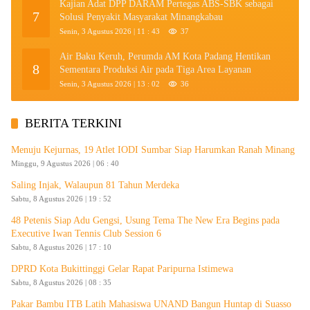
Kajian Adat DPP DARAM Pertegas ABS-SBK sebagai
7
Solusi Penyakit Masyarakat Minangkabau
Senin, 3 Agustus 2026 | 11 : 43
37
Air Baku Keruh, Perumda AM Kota Padang Hentikan
8
Sementara Produksi Air pada Tiga Area Layanan
Senin, 3 Agustus 2026 | 13 : 02
36
BERITA TERKINI
Menuju Kejurnas, 19 Atlet IODI Sumbar Siap Harumkan Ranah Minang
Minggu, 9 Agustus 2026 | 06 : 40
Saling Injak, Walaupun 81 Tahun Merdeka
Sabtu, 8 Agustus 2026 | 19 : 52
48 Petenis Siap Adu Gengsi, Usung Tema The New Era Begins pada
Executive Iwan Tennis Club Session 6
Sabtu, 8 Agustus 2026 | 17 : 10
DPRD Kota Bukittinggi Gelar Rapat Paripurna Istimewa
Sabtu, 8 Agustus 2026 | 08 : 35
Pakar Bambu ITB Latih Mahasiswa UNAND Bangun Huntap di Suasso